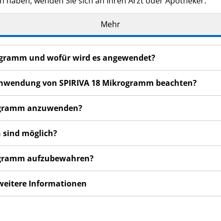
n haben, wenden Sie sich an Ihren Arzt oder Apotheker.
de Ihnen persönlich verschrieben. Geben Sie es nicht an Dri
Mehr
den, auch wenn diese die gleichen Beschwerden haben wie
n bemerken, wenden Sie sich an Ihren Arzt oder Apotheker.
rogramm und wofür wird es angewendet?
cht in dieser Packungsbeilage angegeben sind. Siehe Abschn
r Anwendung von SPIRIVA 18 Mikrogramm beachten?
krogramm anzuwenden?
 sind möglich?
krogramm aufzubewahren?
 weitere Informationen