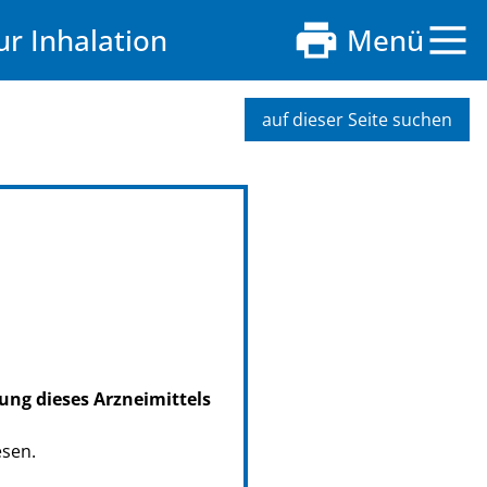
r Inhalation
Menü
auf dieser Seite suchen
ung dieses Arzneimittels
esen.