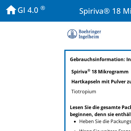
®
GI 4.0
Spiriva® 18 M
PZN: 02286532
Gebrauchsinformation: In
PPN: 110228653250
NTIN: 04150022865326
®
Spiriva
18 Mi­kro­gramm
PZN: 02286549
PPN: 110228654940
Hartkapseln mit Pul­ver z
NTIN: 04150022865494
Tio­tro­pi­um
PZN: 03649221
PPN: 110364922127
Lesen Sie die gesamte Pac
NTIN: 04150036492211
beginnen, denn sie enthäl
PZN: 15817190
Heben Sie die Packungsb
PPN: 111581719066
NTIN: 04150158171902