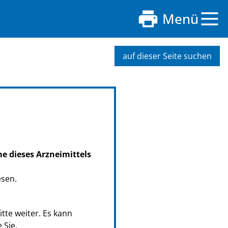
Menü
auf dieser Seite suchen
me dieses Arzneimittels
esen.
tte weiter. Es kann
 Sie.