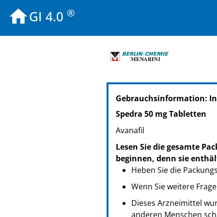
®
GI 4.0
PZN: 10130494
Gebrauchsinformation: In
PPN: 111013049428
NTIN: 04150101304944
Spedra 50 mg Tabletten
PZN: 10130519
Avanafil
PPN: 111013051912
NTIN: 04150101305194
Lesen Sie die gesamte Pac
PZN: 10130525
beginnen, denn sie enthäl
PPN: 111013052575
Heben Sie die Packungsb
NTIN: 04150101305255
Wenn Sie weitere Frage
Dieses Arzneimittel wur
anderen Menschen scha