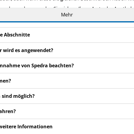
n bemerken, wenden Sie sich an Ihren Arzt oder Apotheker.
Mehr
cht in dieser Packungsbeilage angegeben sind. Siehe Abschn
e Abschnitte
ür wird es angewendet?
 Einnahme von Spedra beachten?
hmen?
 sind möglich?
wahren?
 weitere Informationen