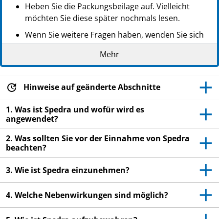
Heben Sie die Packungsbeilage auf. Vielleicht
möchten Sie diese später nochmals lesen.
Wenn Sie weitere Fragen haben, wenden Sie sich
an Ihren Arzt oder Apotheker.
Mehr
Dieses Arzneimittel wurde Ihnen persönlich
verschrieben. Geben Sie es nicht an Dritte weiter.
Es kann anderen Menschen schaden, auch wenn
Hinweise auf geänderte Abschnitte
diese die gleichen Beschwerden haben wie Sie.
1. Was ist Spedra und wofür wird es
Wenn Sie Nebenwirkungen bemerken, wenden Sie
angewendet?
sich an Ihren Arzt oder Apotheker. Dies gilt auch
2. Was sollten Sie vor der Einnahme von Spedra
für Nebenwirkungen, die nicht in dieser
beachten?
Packungsbeilage angegeben sind. Siehe Abschnitt
4.
3. Wie ist Spedra einzunehmen?
4. Welche Nebenwirkungen sind möglich?