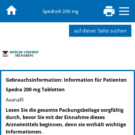
Spedra® 200 mg
auf dieser Seite suchen
PZN: 10130560
Gebrauchsinformation: Information für Patienten
PPN: 111013056060
NTIN: 04150101305606
Spedra 200 mg Tabletten
PZN: 10130577
Avanafil
PPN: 111013057750
NTIN: 04150101305774
Lesen Sie die gesamte Packungsbeilage sorgfältig
PZN: 10130583
durch, bevor Sie mit der Einnahme dieses
PPN: 111013058316
Arzneimittels beginnen, denn sie enthält wichtige
NTIN: 04150101305835
Informationen.