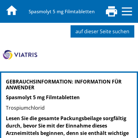
Spasmolyt 5 mg Filmtabletten
auf dieser Seite suchen
PZN: 02407409
GEBRAUCHSINFORMATION: INFORMATION FÜR
PPN: 110240740952
ANWENDER
NTIN: 04150024074092
PZN: 02407421
Spasmolyt 5 mg Filmtabletten
PPN: 110240742181
Trospiumchlorid
NTIN: 04150024074214
Lesen Sie die gesamte Packungsbeilage sorgfältig
PZN: 02407438
durch, bevor Sie mit der Einnahme dieses
PPN: 110240743871
Arzneimittels beginnen, denn sie enthält wichtige
NTIN: 04150024074382