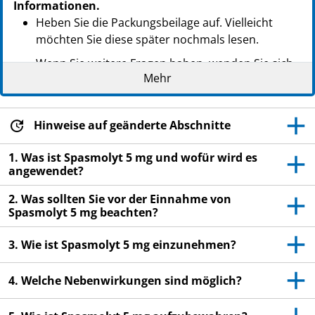
Informationen.
Heben Sie die Packungsbeilage auf. Vielleicht
möchten Sie diese später nochmals lesen.
Wenn Sie weitere Fragen haben, wenden Sie sich
Mehr
an Ihren Arzt oder Apotheker.
Dieses Arzneimittel wurde Ihnen persönlich
verschrieben. Geben Sie es nicht an Dritte weiter.
Hinweise auf geänderte Abschnitte
Es kann anderen Menschen schaden, auch wenn
diese die gleichen Beschwerden haben wie Sie.
1. Was ist Spasmolyt 5 mg und wofür wird es
angewendet?
Wenn Sie Nebenwirkungen bemerken, wenden Sie
sich an Ihren Arzt oder Apotheker. Dies gilt auch
2. Was sollten Sie vor der Einnahme von
Spasmolyt 5 mg beachten?
für Nebenwirkungen, die nicht in dieser
Packungsbeilage angegeben sind. Siehe Abschnitt
3. Wie ist Spasmolyt 5 mg einzunehmen?
4.
4. Welche Nebenwirkungen sind möglich?