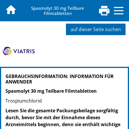
Spasmolyt 30 mg Teilbare
Filmtabletten
auf dieser Seite suchen
PZN: 05465235
GEBRAUCHSINFORMATION: INFORMATION FÜR
PPN: 110546523561
ANWENDER
NTIN: 04150054652352
PZN: 05465241
Spasmolyt 30 mg Teilbare Filmtabletten
PPN: 110546524127
Trospiumchlorid
NTIN: 04150054652413
Lesen Sie die gesamte Packungsbeilage sorgfältig
PZN: 05465258
durch, bevor Sie mit der Einnahme dieses
PPN: 110546525817
Arzneimittels beginnen, denn sie enthält wichtige
NTIN: 04150054652581