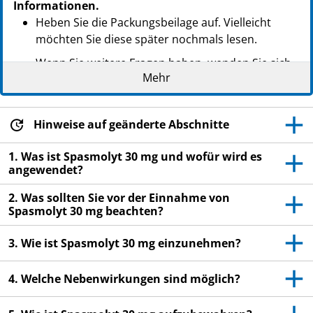
Informationen.
PZN: 05465264
Heben Sie die Packungsbeilage auf. Vielleicht
PPN: 110546526480
möchten Sie diese später nochmals lesen.
NTIN: 04150054652642
Wenn Sie weitere Fragen haben, wenden Sie sich
Mehr
an Ihren Arzt oder Apotheker.
Dieses Arzneimittel wurde Ihnen persönlich
verschrieben. Geben Sie es nicht an Dritte weiter.
Hinweise auf geänderte Abschnitte
Es kann anderen Menschen schaden, auch wenn
diese die gleichen Beschwerden haben wie Sie.
1. Was ist Spasmolyt 30 mg und wofür wird es
angewendet?
Wenn Sie Nebenwirkungen bemerken, wenden Sie
sich an Ihren Arzt oder Apotheker. Dies gilt auch
2. Was sollten Sie vor der Einnahme von
Spasmolyt 30 mg beachten?
für Nebenwirkungen, die nicht in dieser
Packungsbeilage angegeben sind. Siehe Abschnitt
3. Wie ist Spasmolyt 30 mg einzunehmen?
4.
4. Welche Nebenwirkungen sind möglich?