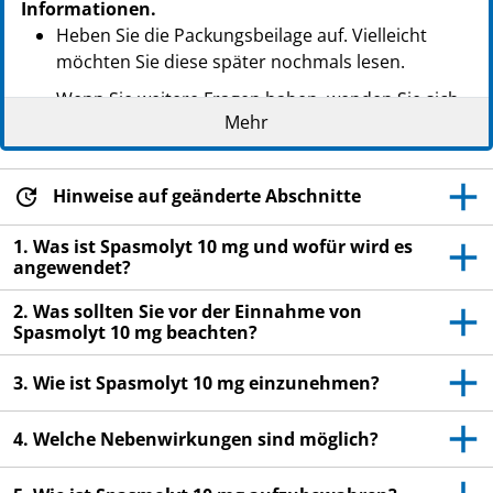
Informationen.
Heben Sie die Packungsbeilage auf. Vielleicht
möchten Sie diese später nochmals lesen.
Wenn Sie weitere Fragen haben, wenden Sie sich
Mehr
an Ihren Arzt oder Apotheker.
Dieses Arzneimittel wurde Ihnen persönlich
verschrieben. Geben Sie es nicht an Dritte weiter.
Hinweise auf geänderte Abschnitte
Es kann anderen Menschen schaden, auch wenn
diese die gleichen Beschwerden haben wie Sie.
1. Was ist Spasmolyt 10 mg und wofür wird es
angewendet?
Wenn Sie Nebenwirkungen bemerken, wenden Sie
sich an Ihren Arzt oder Apotheker. Dies gilt auch
2. Was sollten Sie vor der Einnahme von
Spasmolyt 10 mg beachten?
für Nebenwirkungen, die nicht in dieser
Packungsbeilage angegeben sind. Siehe Abschnitt
3. Wie ist Spasmolyt 10 mg einzunehmen?
4.
4. Welche Nebenwirkungen sind möglich?