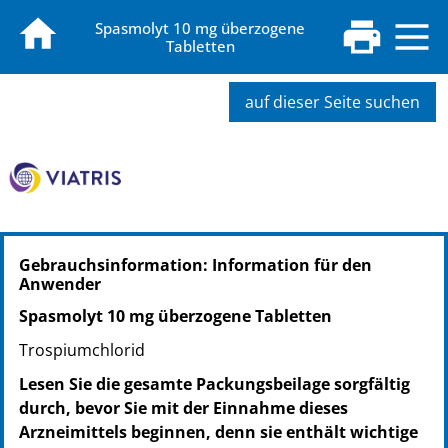
Spasmolyt 10 mg überzogene
Tabletten
auf dieser Seite suchen
PZN: 00969356
Gebrauchsinformation: Information für den
PPN: 110096935641
Anwender
NTIN: 04150009693560
PZN: 00969362
Spasmolyt 10 mg überzogene Tabletten
PPN: 110096936207
Trospiumchlorid
NTIN: 04150009693621
Lesen Sie die gesamte Packungsbeilage sorgfältig
PZN: 00969379
durch, bevor Sie mit der Einnahme dieses
PPN: 110096937994
Arzneimittels beginnen, denn sie enthält wichtige
NTIN: 04150009693799