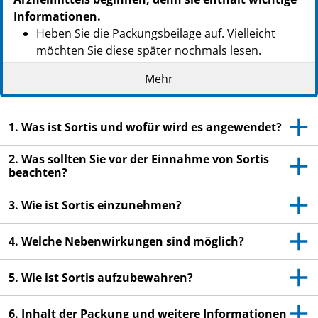
Informationen.
Heben Sie die Packungsbeilage auf. Vielleicht
möchten Sie diese später nochmals lesen.
Wenn Sie weitere Fragen haben, wenden Sie sich
Mehr
an Ihren Arzt, Apotheker oder das medizinische
Fachpersonal.
1. Was ist Sortis und wofür wird es angewendet?
Dieses Arzneimittel wurde Ihnen persönlich
verschrieben. Geben Sie es nicht an Dritte weiter.
2. Was sollten Sie vor der Einnahme von Sortis
Es kann anderen Menschen schaden, auch wenn
beachten?
diese die gleichen Beschwerden haben wie Sie.
3. Wie ist Sortis einzunehmen?
Wenn Sie Nebenwirkungen bemerken, wenden Sie
sich an Ihren Arzt, Apotheker oder das
4. Welche Nebenwirkungen sind möglich?
medizinische Fachpersonal. Dies gilt auch für
Nebenwirkungen, die nicht in dieser
Packungsbeilage angegeben sind. Siehe Abschnitt
5. Wie ist Sortis aufzubewahren?
4.
6. Inhalt der Packung und weitere Informationen