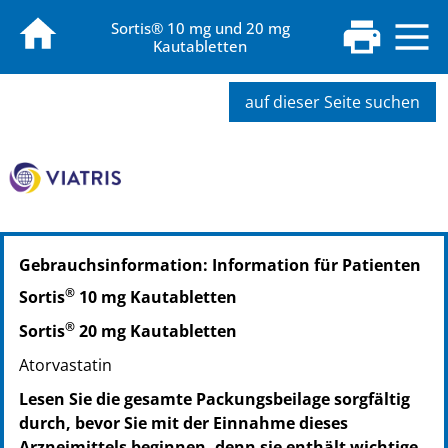
Sortis® 10 mg und 20 mg
Kautabletten
auf dieser Seite suchen
PZN: 09252418
Gebrauchsinformation: Information für Patienten
PPN: 110925241869
®
Sortis
10 mg Kautabletten
®
Sortis
20 mg Kautabletten
Atorvastatin
Lesen Sie die gesamte Packungsbeilage sorgfältig
durch, bevor Sie mit der Einnahme dieses
Arzneimittels beginnen, denn sie enthält wichtige