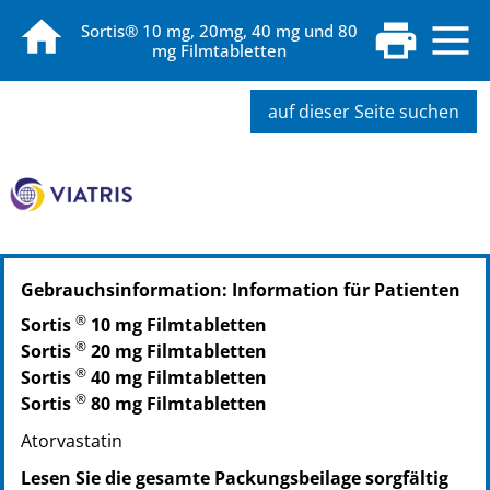
Sortis® 10 mg, 20mg, 40 mg und 80
mg Filmtabletten
auf dieser Seite suchen
PZN: 04000095
Gebrauchsinformation: Information für Patienten
PPN: 110400009589
PZN: 04000126
®
Sortis
10 mg Filmtabletten
PPN: 110400012639
®
Sortis
20 mg Filmtabletten
®
Sortis
40 mg Filmtabletten
®
Sortis
80 mg Filmtabletten
Atorvastatin
Lesen Sie die gesamte Packungsbeilage sorgfältig