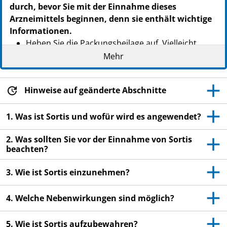
durch, bevor Sie mit der Einnahme dieses
Arzneimittels beginnen, denn sie enthält wichtige
Informationen.
Heben Sie die Packungsbeilage auf. Vielleicht
möchten Sie diese später nochmals lesen.
Mehr
Wenn Sie weitere Fragen haben, wenden Sie sich
an Ihren Arzt, Apotheker oder das medizinische
Hinweise auf geänderte Abschnitte
Fachpersonal.
Dieses Arzneimittel wurde Ihnen persönlich
1. Was ist Sortis und wofür wird es angewendet?
verschrieben. Geben Sie es nicht an Dritte weiter.
Es kann anderen Menschen schaden, auch wenn
2. Was sollten Sie vor der Einnahme von Sortis
beachten?
diese die gleichen Beschwerden haben wie Sie.
Wenn Sie Nebenwirkungen bemerken, wenden Sie
3. Wie ist Sortis einzunehmen?
sich an Ihren Arzt, Apotheker oder das
medizinische Fachpersonal. Dies gilt auch für
4. Welche Nebenwirkungen sind möglich?
Nebenwirkungen, die nicht in dieser
Packungsbeilage angegeben sind. Siehe Abschnitt
5. Wie ist Sortis aufzubewahren?