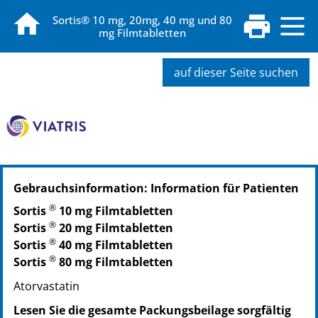
Sortis® 10 mg, 20mg, 40 mg und 80
mg Filmtabletten
auf dieser Seite suchen
PZN: 00323128
Gebrauchsinformation: Information für Patienten
PPN: 110032312800
PZN: 00323134
®
Sortis
10 mg Filmtabletten
PPN: 110032313463
®
Sortis
20 mg Filmtabletten
PZN: 00323140
®
Sortis
40 mg Filmtabletten
PPN: 110032314029
®
Sortis
80 mg Filmtabletten
Atorvastatin
Lesen Sie die gesamte Packungsbeilage sorgfältig