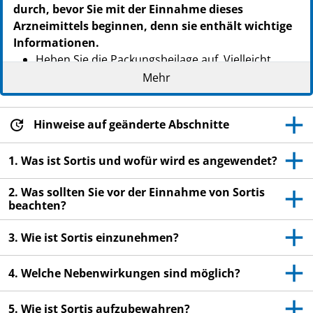
durch, bevor Sie mit der Einnahme dieses
Arzneimittels beginnen, denn sie enthält wichtige
Informationen.
Heben Sie die Packungsbeilage auf. Vielleicht
möchten Sie diese später nochmals lesen.
Mehr
Wenn Sie weitere Fragen haben, wenden Sie sich
an Ihren Arzt, Apotheker oder das medizinische
Hinweise auf geänderte Abschnitte
Fachpersonal.
Dieses Arzneimittel wurde Ihnen persönlich
1. Was ist Sortis und wofür wird es angewendet?
verschrieben. Geben Sie es nicht an Dritte weiter.
Es kann anderen Menschen schaden, auch wenn
2. Was sollten Sie vor der Einnahme von Sortis
beachten?
diese die gleichen Beschwerden haben wie Sie.
Wenn Sie Nebenwirkungen bemerken, wenden Sie
3. Wie ist Sortis einzunehmen?
sich an Ihren Arzt, Apotheker oder das
medizinische Fachpersonal. Dies gilt auch für
4. Welche Nebenwirkungen sind möglich?
Nebenwirkungen, die nicht in dieser
Packungsbeilage angegeben sind. Siehe Abschnitt
5. Wie ist Sortis aufzubewahren?