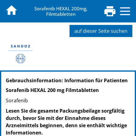
Sorafenib HEXAL 200mg,
Filmtabletten
auf dieser Seite suchen
PZN: 16909043
Gebrauchsinformation: Information für Patienten
PPN: 111690904360
NTIN: 04150169090438
Sorafenib HEXAL 200 mg Filmtabletten
Sorafenib
Lesen Sie die gesamte Packungsbeilage sorgfältig
durch, bevor Sie mit der Einnahme dieses
Arzneimittels beginnen, denn sie enthält wichtige
Informationen.