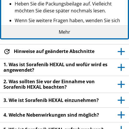
Heben Sie die Packungsbeilage auf. Vielleicht
möchten Sie diese später nochmals lesen.
Wenn Sie weitere Fragen haben, wenden Sie sich
an Ihren Arzt oder Apotheker.
Mehr
Dieses Arzneimittel wurde Ihnen persönlich
verschrieben. Geben Sie es nicht an Dritte weiter.
Es kann anderen Menschen schaden, auch wenn
Hinweise auf geänderte Abschnitte
diese die gleichen Beschwerden haben wie Sie.
1. Was ist Sorafenib HEXAL und wofür wird es
Wenn Sie Nebenwirkungen bemerken, wenden Sie
angewendet?
sich an Ihren Arzt oder Apotheker. Dies gilt auch
2. Was sollten Sie vor der Einnahme von
für Nebenwirkungen, die nicht in dieser
Sorafenib HEXAL beachten?
Packungsbeilage angegeben sind. Siehe Abschnitt
4.
3. Wie ist Sorafenib HEXAL einzunehmen?
4. Welche Nebenwirkungen sind möglich?