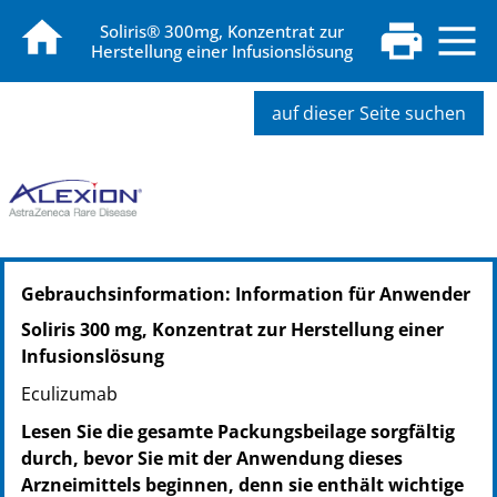
Soliris® 300mg, Konzentrat zur
Herstellung einer Infusionslösung
auf dieser Seite suchen
PZN: 04617364
Gebrauchsinformation: Information für Anwender
PPN: 110461736477
GTIN: 05391527741145
Soliris 300 mg, Konzentrat zur Herstellung einer
Infusionslösung
Eculizumab
Lesen Sie die gesamte Packungsbeilage sorgfältig
durch, bevor Sie mit der Anwendung dieses
Arzneimittels beginnen, denn sie enthält wichtige