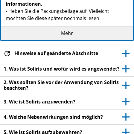
Informationen.
- Heben Sie die Packungsbeilage auf. Vielleicht
möchten Sie diese später nochmals lesen.
- Wenn Sie weitere Fragen haben, wenden Sie sich an
Mehr
Ihren Arzt, Apotheker oder das medizinische
Fachpersonal.
- Dieses Arzneimittel wurde Ihnen persönlich
Hinweise auf geänderte Abschnitte
verschrieben. Geben Sie es nicht an Dritte weiter. Es
kann anderen Menschen schaden, auch wenn diese
1. Was ist Soliris und wofür wird es angewendet?
die gleichen Beschwerden haben wie Sie.
2. Was sollten Sie vor der Anwendung von Soliris
- Wenn Sie Nebenwirkungen bemerken, wenden Sie
beachten?
sich an Ihren Arzt, Apotheker oder das medizinische
Fachpersonal. Dies gilt auch für Nebenwirkungen, die
3. Wie ist Soliris anzuwenden?
nicht in dieser Packungsbeilage angegeben sind. Siehe
Abschnitt 4.
4. Welche Nebenwirkungen sind möglich?
5. Wie ist Soliris aufzubewahren?