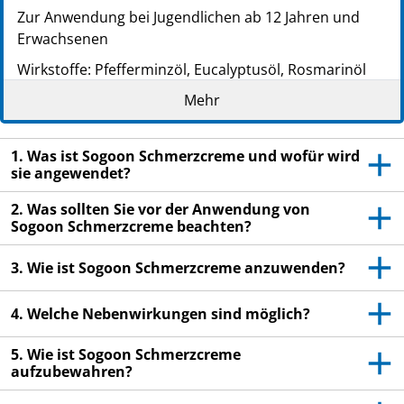
Zur Anwendung bei Jugendlichen ab 12 Jahren und
Erwachsenen
Wirkstoffe: Pfefferminzöl, Eucalyptusöl, Rosmarinöl
Lesen Sie die gesamte Packungsbeilage sorgfältig
Mehr
durch, bevor Sie mit der Anwendung dieses
Arzneimittels beginnen, denn sie enthält wichtige
1. Was ist Sogoon Schmerzcreme und wofür wird
Informationen.
sie angewendet?
Wenden Sie dieses Arzneimittel immer genau wie in
dieser Packungsbeilage beschrieben bzw. genau nach
2. Was sollten Sie vor der Anwendung von
Sogoon Schmerzcreme beachten?
Anweisung Ihres Arztes oder Apothekers an.
Heben Sie die Packungsbeilage auf. Vielleicht
3. Wie ist Sogoon Schmerzcreme anzuwenden?
möchten Sie diese später nochmals lesen.
Fragen Sie Ihren Apotheker, wenn Sie weitere
4. Welche Nebenwirkungen sind möglich?
Informationen oder einen Rat benötigen.
5. Wie ist Sogoon Schmerzcreme
Wenn Sie Nebenwirkungen bemerken, wenden Sie
aufzubewahren?
sich an Ihren Arzt oder Apotheker. Dies gilt auch