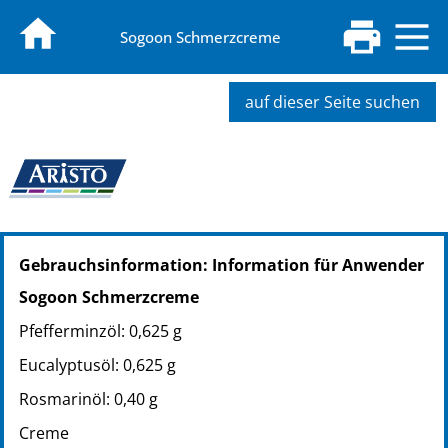
Sogoon Schmerzcreme
auf dieser Seite suchen
PZN: 01983565
Gebrauchsinformation: Information für Anwender
PPN: 110198356529
PZN: 02043870
Sogoon Schmerzcreme
PPN: 110204387031
Pfefferminzöl: 0,625 g
Eucalyptusöl: 0,625 g
Rosmarinöl: 0,40 g
Creme