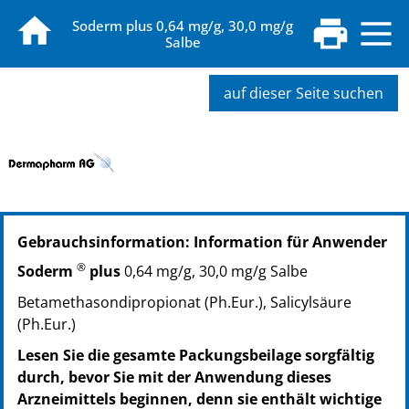
Soderm plus 0,64 mg/g, 30,0 mg/g
Salbe
auf dieser Seite suchen
PZN: 01430429
Gebrauchsinformation: Information für Anwender
PPN: 110143042932
GTIN: 04250297401356
®
Soderm
plus
0,64 mg/g, 30,0 mg/g Salbe
PZN: 01430441
Betamethasondipropionat (Ph.Eur.), Salicylsäure
PPN: 110143044161
(Ph.Eur.)
GTIN: 04250297404807
PZN: 01430458
Lesen Sie die gesamte Packungsbeilage sorgfältig
PPN: 110143045851
durch, bevor Sie mit der Anwendung dieses
GTIN: 04250297401370
Arzneimittels beginnen, denn sie enthält wichtige