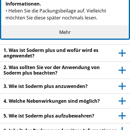
PZN: 03476507
Informationen.
PPN: 110347650785
• Heben Sie die Packungsbeilage auf. Vielleicht
GTIN: 04250297404791
möchten Sie diese später nochmals lesen.
PZN: 14054152
• Wenn Sie weitere Fragen haben, wenden Sie sich an
PPN: 111405415296
Mehr
Ihren Arzt oder Apotheker.
• Dieses Arzneimittel wurde Ihnen persönlich
1. Was ist Soderm plus und wofür wird es
verschrieben. Geben Sie es nicht an Dritte wei-
angewendet?
ter. Es kann anderen Menschen schaden, auch wenn
2. Was sollten Sie vor der Anwendung von
diese die gleichen Beschwerden haben wie Sie.
Soderm plus beachten?
• Wenn Sie Nebenwirkungen bemerken, wenden Sie
sich an Ihren Arzt oder Apotheker. Dies gilt auch für
3. Wie ist Soderm plus anzuwenden?
Nebenwirkungen, die nicht in dieser Packungsbeilage
angegeben sind. Siehe Abschnitt 4.
4. Welche Nebenwirkungen sind möglich?
5. Wie ist Soderm plus aufzubewahren?