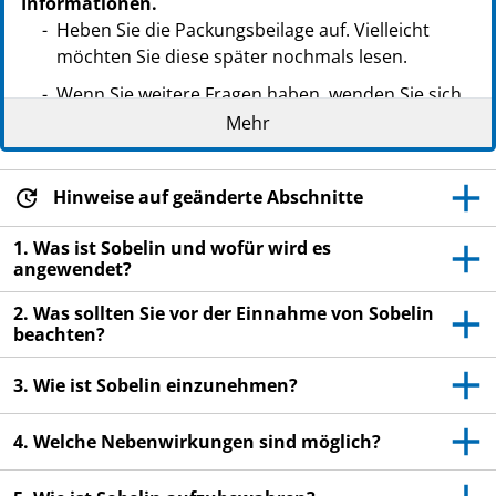
Informationen.
Heben Sie die Packungsbeilage auf. Vielleicht
möchten Sie diese später nochmals lesen.
Wenn Sie weitere Fragen haben, wenden Sie sich
an Ihren Arzt oder Apotheker.
Mehr
Dieses Arzneimittel wurde Ihnen persönlich
verschrieben. Geben Sie es nicht an Dritte weiter.
Hinweise auf geänderte Abschnitte
Es kann anderen Menschen schaden, auch wenn
diese die gleichen Beschwerden haben wie Sie.
1. Was ist Sobelin und wofür wird es
angewendet?
Wenn Sie Nebenwirkungen bemerken, wenden Sie
sich an Ihren Arzt oder Apotheker. Dies gilt auch
2. Was sollten Sie vor der Einnahme von Sobelin
für Nebenwirkungen, die nicht in dieser
beachten?
Packungsbeilage angegeben sind. Siehe
Abschnitt 4.
3. Wie ist Sobelin einzunehmen?
4. Welche Nebenwirkungen sind möglich?