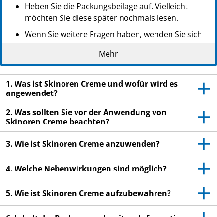
Heben Sie die Packungsbeilage auf. Vielleicht
möchten Sie diese später nochmals lesen.
Wenn Sie weitere Fragen haben, wenden Sie sich
an Ihren Arzt oder Apotheker.
Mehr
Dieses Arzneimittel wurde Ihnen persönlich
verschrieben. Geben Sie es nicht an Dritte weiter.
1. Was ist Skinoren Creme und wofür wird es
Es kann anderen Menschen schaden, auch wenn
angewendet?
diese die gleichen Beschwerden haben wie Sie.
2. Was sollten Sie vor der Anwendung von
Wenn Sie Nebenwirkungen bemerken, wenden Sie
Skinoren Creme beachten?
sich an Ihren Arzt oder Apotheker. Dies gilt auch
für Nebenwirkungen, die nicht in dieser
3. Wie ist Skinoren Creme anzuwenden?
Packungsbeilage angegeben sind. Siehe Abschnitt
4.
4. Welche Nebenwirkungen sind möglich?
5. Wie ist Skinoren Creme aufzubewahren?