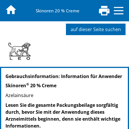
Skinoren 20 % Creme
auf dieser Seite suchen
PZN: 03886814
Gebrauchsinformation: Information für Anwender
PPN: 110388681423
NTIN: 04150038868144
®
Skinoren
20 % Creme
PZN: 03886820
Azelainsäure
PPN: 110388682086
NTIN: 04150038868205
Lesen Sie die gesamte Packungsbeilage sorgfältig
durch, bevor Sie mit der Anwendung dieses
Arzneimittels beginnen, denn sie enthält wichtige
Informationen.