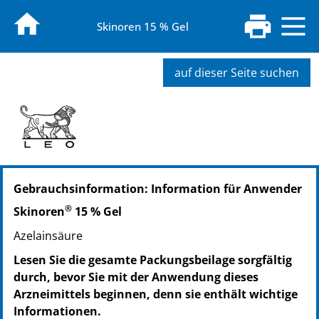
Skinoren 15 % Gel
auf dieser Seite suchen
PZN: 04100371
Gebrauchsinformation: Information für Anwender
PPN: 110410037158
NTIN: 04150041003716
®
Skinoren
15 % Gel
PZN: 04100388
Azelainsäure
PPN: 110410038848
NTIN: 04150041003884
Lesen Sie die gesamte Packungsbeilage sorgfältig
durch, bevor Sie mit der Anwendung dieses
Arzneimittels beginnen, denn sie enthält wichtige
Informationen.