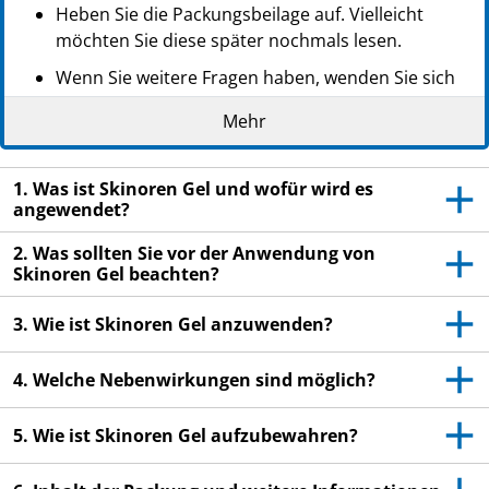
Heben Sie die Packungsbeilage auf. Vielleicht
möchten Sie diese später nochmals lesen.
Wenn Sie weitere Fragen haben, wenden Sie sich
an Ihren Arzt oder Apotheker.
Mehr
Dieses Arzneimittel wurde Ihnen persönlich
verschrieben. Geben Sie es nicht an Dritte weiter.
1. Was ist Skinoren Gel und wofür wird es
Es kann anderen Menschen schaden, auch wenn
angewendet?
diese die gleichen Beschwerden haben wie Sie.
2. Was sollten Sie vor der Anwendung von
Wenn Sie Nebenwirkungen bemerken, wenden Sie
Skinoren Gel beachten?
sich an Ihren Arzt oder Apotheker. Dies gilt auch
für Nebenwirkungen, die nicht in dieser
3. Wie ist Skinoren Gel anzuwenden?
Packungsbeilage angegeben sind. Siehe Abschnitt
4.
4. Welche Nebenwirkungen sind möglich?
5. Wie ist Skinoren Gel aufzubewahren?