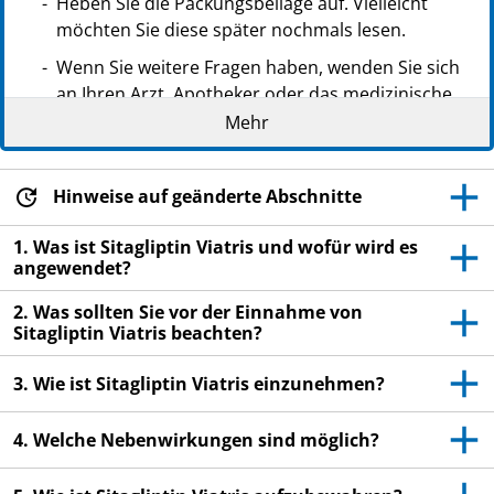
Heben Sie die Packungsbeilage auf. Vielleicht
möchten Sie diese später nochmals lesen.
Wenn Sie weitere Fragen haben, wenden Sie sich
an Ihren Arzt, Apotheker oder das medizinische
Fachpersonal.
Mehr
Dieses Arzneimittel wurde Ihnen persönlich
verschrieben. Geben Sie es nicht an Dritte weiter.
Hinweise auf geänderte Abschnitte
Es kann anderen Menschen schaden, auch wenn
diese die gleichen Beschwerden haben wie Sie.
1. Was ist Sitagliptin Viatris und wofür wird es
angewendet?
Wenn Sie Nebenwirkungen bemerken, wenden Sie
sich an Ihren Arzt, Apotheker oder das
2. Was sollten Sie vor der Einnahme von
medizinische Fachpersonal. Dies gilt auch für
Sitagliptin Viatris beachten?
Nebenwirkungen, die nicht in dieser
Packungsbeilage angegeben sind. Siehe Abschnitt
3. Wie ist Sitagliptin Viatris einzunehmen?
4.
4. Welche Nebenwirkungen sind möglich?