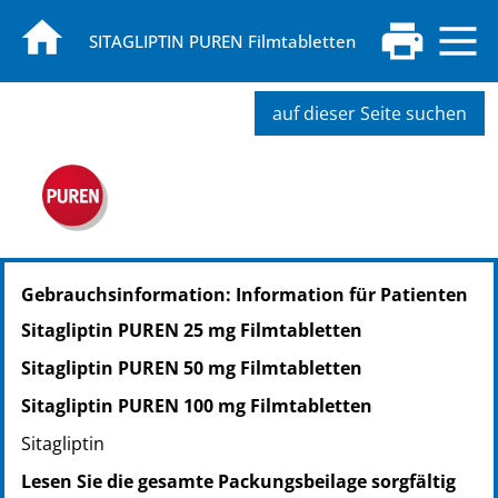
SITAGLIPTIN PUREN Filmtabletten
auf dieser Seite suchen
PZN: 17844877
Gebrauchsinformation: Information für Patienten
PPN: 111784487796
NTIN: 04150178448770
Sitagliptin PUREN 25 mg Filmtabletten
PZN: 17844883
Sitagliptin PUREN 50 mg Filmtabletten
PPN: 111784488362
NTIN: 04150178448831
Sitagliptin PUREN 100 mg Filmtabletten
PZN: 17844908
Sitagliptin
PPN: 111784490846
Lesen Sie die gesamte Packungsbeilage sorgfältig
NTIN: 04150178449081