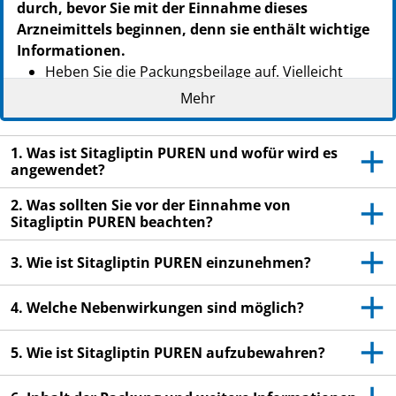
durch, bevor Sie mit der Einnahme dieses
Arzneimittels beginnen, denn sie enthält wichtige
Informationen.
Heben Sie die Packungsbeilage auf. Vielleicht
möchten Sie diese später nochmals lesen.
Mehr
Wenn Sie weitere Fragen haben, wenden Sie sich
an Ihren Arzt oder Apotheker.
1. Was ist Sitagliptin PUREN und wofür wird es
angewendet?
Dieses Arzneimittel wurde Ihnen persönlich
verschrieben. Geben Sie es nicht an Dritte weiter.
2. Was sollten Sie vor der Einnahme von
Es kann anderen Menschen schaden, auch wenn
Sitagliptin PUREN beachten?
diese die gleichen Beschwerden haben wie Sie.
3. Wie ist Sitagliptin PUREN einzunehmen?
Wenn Sie Nebenwirkungen bemerken, wenden Sie
sich an Ihren Arzt oder Apotheker. Dies gilt auch
4. Welche Nebenwirkungen sind möglich?
für Nebenwirkungen, die nicht in dieser
Packungsbeilage angegeben sind. Siehe Abschnit
5. Wie ist Sitagliptin PUREN aufzubewahren?
4.