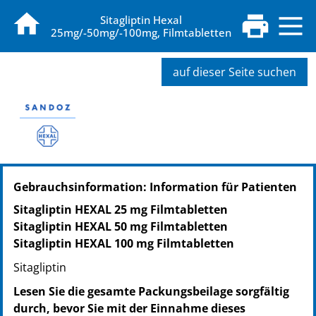
Sitagliptin Hexal
25mg/-50mg/-100mg, Filmtabletten
auf dieser Seite suchen
PZN: 17575147
Gebrauchsinformation: Information für Patienten
PPN: 111757514714
NTIN: 04150175751477
Sitagliptin HEXAL 25 mg Filmtabletten
PZN: 17575153
Sitagliptin HEXAL 50 mg Filmtabletten
PPN: 111757515377
Sitagliptin HEXAL 100 mg Filmtabletten
NTIN: 04150175751538
Sitagliptin
PZN: 17575176
PPN: 111757517633
Lesen Sie die gesamte Packungsbeilage sorgfältig
NTIN: 04150175751767
durch, bevor Sie mit der Einnahme dieses