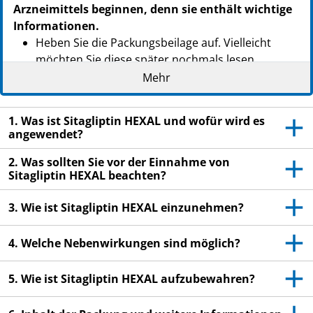
Arzneimittels beginnen, denn sie enthält wichtige
Informationen.
Heben Sie die Packungsbeilage auf. Vielleicht
möchten Sie diese später nochmals lesen.
Mehr
Wenn Sie weitere Fragen haben, wenden Sie sich
an Ihren Arzt, Apotheker oder das medizinische
Fachpersonal.
1. Was ist Sitagliptin HEXAL und wofür wird es
angewendet?
Dieses Arzneimittel wurde Ihnen persönlich
verschrieben. Geben Sie es nicht an Dritte weiter.
2. Was sollten Sie vor der Einnahme von
Es kann anderen Menschen schaden, auch wenn
Sitagliptin HEXAL beachten?
diese die gleichen Beschwerden haben wie Sie.
3. Wie ist Sitagliptin HEXAL einzunehmen?
Wenn Sie Nebenwirkungen bemerken, wenden Sie
sich an Ihren Arzt, Apotheker oder das
4. Welche Nebenwirkungen sind möglich?
medizinische Fachpersonal. Dies gilt auch für
Nebenwirkungen, die nicht in dieser
5. Wie ist Sitagliptin HEXAL aufzubewahren?
Packungsbeilage angegeben sind. Siehe Abschnitt
4.