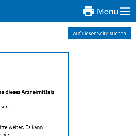
Menü
auf dieser Seite suchen
me dieses Arzneimittels
esen.
tte weiter. Es kann
 Sie.