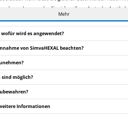
n bemerken, wenden Sie sich an Ihren Arzt oder Apotheker.
Mehr
cht in dieser Packungsbeilage angegeben sind. Siehe Abschn
 wofür wird es angewendet?
r Einnahme von SimvaHEXAL beachten?
nzunehmen?
 sind möglich?
fzubewahren?
 weitere Informationen