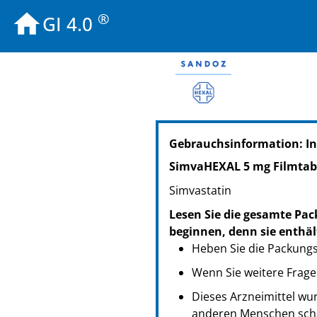
®
GI 4.0
PZN: 02846511
Gebrauchsinformation: In
PPN: 110284651127
NTIN: 04150028465117
SimvaHEXAL 5 mg Filmtab
PZN: 02846528
Simvastatin
PPN: 110284652817
NTIN: 04150028465285
Lesen Sie die gesamte Pac
beginnen, denn sie enthäl
Heben Sie die Packungsb
Wenn Sie weitere Frage
Dieses Arzneimittel wur
anderen Menschen scha