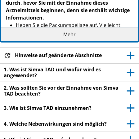
durch, bevor Sie mit der Einnahme dieses
Arzneimittels beginnen, denn sie enthält wichtige
Informationen.
Heben Sie die Packungsbeilage auf. Vielleicht
möchten Sie diese später nochmals lesen.
Mehr
Wenn Sie weitere Fragen haben, wenden Sie sich
an Ihren Arzt oder Apotheker.
Hinweise auf geänderte Abschnitte
Dieses Arzneimittel wurde Ihnen persönlich
verschrieben. Geben Sie es nicht an Dritte weiter.
1. Was ist Simva TAD und wofür wird es
angewendet?
Es kann anderen Menschen schaden, auch wenn
diese die gleichen Beschwerden haben wie Sie.
2. Was sollten Sie vor der Einnahme von Simva
TAD beachten?
Wenn Sie Nebenwirkungen bemerken, wenden Sie
sich an Ihren Arzt oder Apotheker. Dies gilt auch
3. Wie ist Simva TAD einzunehmen?
für Nebenwirkungen, die nicht in dieser
Packungsbeilage angegeben sind. Siehe Abschnitt
4. Welche Nebenwirkungen sind möglich?
4.