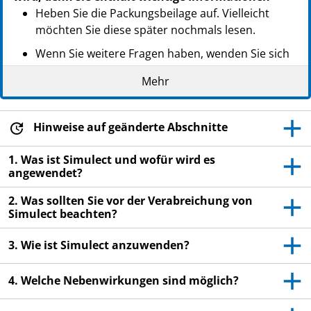
Heben Sie die Packungsbeilage auf. Vielleicht
möchten Sie diese später nochmals lesen.
Wenn Sie weitere Fragen haben, wenden Sie sich
bitte an Ihren Arzt, das medizinische
Mehr
Fachpersonal oder Ihren Apotheker.
Wenn Sie Nebenwirkungen bemerken, wenden Sie
sich an Ihren Arzt, das medizinische Fachpersonal
Hinweise auf geänderte Abschnitte
oder Ihren Apotheker. Dies gilt auch für
1. Was ist Simulect und wofür wird es
Nebenwirkungen, die nicht in dieser
angewendet?
Packungsbeilage angegeben sind. Siehe Abschnitt
4.
2. Was sollten Sie vor der Verabreichung von
Simulect beachten?
3. Wie ist Simulect anzuwenden?
4. Welche Nebenwirkungen sind möglich?