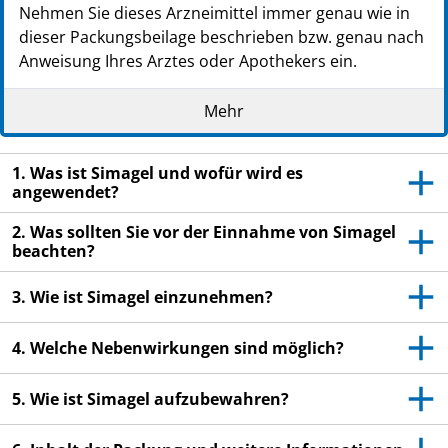
Nehmen Sie dieses Arzneimittel immer genau wie in
dieser Packungsbeilage beschrieben bzw. genau nach
Anweisung Ihres Arztes oder Apothekers ein.
Heben Sie die Packungsbeilage auf. Vielleicht
Mehr
möchten Sie diese später nochmals lesen.
Fragen Sie Ihren Apotheker, wenn Sie weitere
1. Was ist Simagel und wofür wird es
Informationen oder einen Rat benötigen.
angewendet?
Wenn Sie Nebenwirkungen bemerken, wenden Sie
2. Was sollten Sie vor der Einnahme von Simagel
sich an Ihren Arzt oder Apotheker. Dies gilt auch
beachten?
für Nebenwirkungen, die nicht in dieser
Packungsbeilage angegeben sind. Siehe Abschnitt
3. Wie ist Simagel einzunehmen?
4.
Wenn Sie sich nach 2 Wochen nicht besser oder
4. Welche Nebenwirkungen sind möglich?
gar schlechter fühlen, wenden Sie sich an Ihren
Arzt.
5. Wie ist Simagel aufzubewahren?