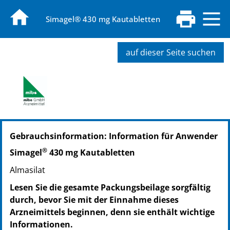
Simagel® 430 mg Kautabletten
auf dieser Seite suchen
PZN: 04081343
Gebrauchsinformation: Information für Anwender
PPN: 110408134311
GTIN: 04251520702509
®
Simagel
430 mg Kautabletten
PZN: 04081366
Almasilat
PPN: 110408136664
GTIN: 04251520702516
Lesen Sie die gesamte Packungsbeilage sorgfältig
PZN: 06159003
durch, bevor Sie mit der Einnahme dieses
PPN: 110615900303
Arzneimittels beginnen, denn sie enthält wichtige
GTIN: 04251520702523
Informationen.