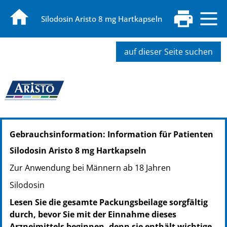
Silodosin Aristo 8 mg Hartkapseln
auf dieser Seite suchen
PZN: 15583303
Gebrauchsinformation: Information für Patienten
PPN: 111558330326
PZN: 15583272
Silodosin Aristo 8 mg Hartkapseln
PPN: 111558327276
Zur Anwendung bei Männern ab 18 Jahren
PZN: 15583289
PPN: 111558328966
Silodosin
PZN: 15583295
Lesen Sie die gesamte Packungsbeilage sorgfältig
PPN: 111558329532
durch, bevor Sie mit der Einnahme dieses
Arzneimittels beginnen, denn sie enthält wichtige