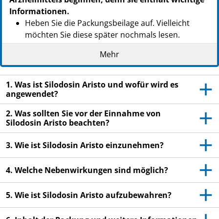
Informationen.
Heben Sie die Packungsbeilage auf. Vielleicht
möchten Sie diese später nochmals lesen.
Wenn Sie weitere Fragen haben, wenden Sie sich
Mehr
an Ihren Arzt oder Apotheker.
Dieses Arzneimittel wurde Ihnen persönlich
1. Was ist Silodosin Aristo und wofür wird es
verschrieben. Geben Sie es nicht an Dritte weiter.
angewendet?
Es kann anderen Menschen schaden, auch wenn
2. Was sollten Sie vor der Einnahme von
diese die gleichen Beschwerden haben wie Sie.
Silodosin Aristo beachten?
Wenn Sie Nebenwirkungen bemerken, wenden Sie
sich an Ihren Arzt oder Apotheker. Dies gilt auch
3. Wie ist Silodosin Aristo einzunehmen?
für Nebenwirkungen, die nicht in dieser
Packungsbeilage angegeben sind. Siehe Abschnitt
4. Welche Nebenwirkungen sind möglich?
4.
5. Wie ist Silodosin Aristo aufzubewahren?