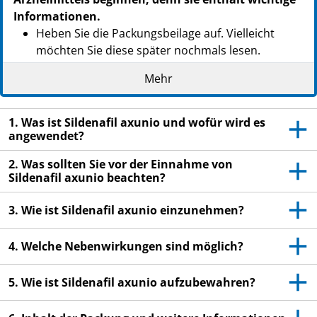
Informationen.
Heben Sie die Packungsbeilage auf. Vielleicht
möchten Sie diese später nochmals lesen.
Wenn Sie weitere Fragen haben, wenden Sie sich
Mehr
an Ihren Arzt oder Apotheker.
Dieses Arzneimittel wurde Ihnen persönlich
1. Was ist Sildenafil axunio und wofür wird es
verschrieben. Geben Sie es nicht an Dritte weiter.
angewendet?
Es kann anderen Menschen schaden, auch wenn
2. Was sollten Sie vor der Einnahme von
diese die gleichen Beschwerden haben wie Sie.
Sildenafil axunio beachten?
Wenn Sie Nebenwirkungen bemerken, wenden Sie
sich an Ihren Arzt oder Apotheker. Dies gilt auch
3. Wie ist Sildenafil axunio einzunehmen?
für Nebenwirkungen, die nicht in dieser
Packungsbeilage angegeben sind. Siehe Abschnitt
4. Welche Nebenwirkungen sind möglich?
4.
5. Wie ist Sildenafil axunio aufzubewahren?