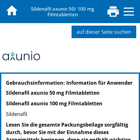
Sildenafil axunio 50/ 100 mg
Filmtabletten
auf dieser Seite suchen
PZN: 18337071
Gebrauchsinformation: Information für Anwender
PPN: 111833707147
Sildenafil axunio 50 mg Filmtabletten
Sildenafil axunio 100 mg Filmtabletten
Sildenafil
Lesen Sie die gesamte Packungsbeilage sorgfältig
durch, bevor Sie mit der Einnahme dieses
Arzneimittels beginnen, denn sie enthält wichtige