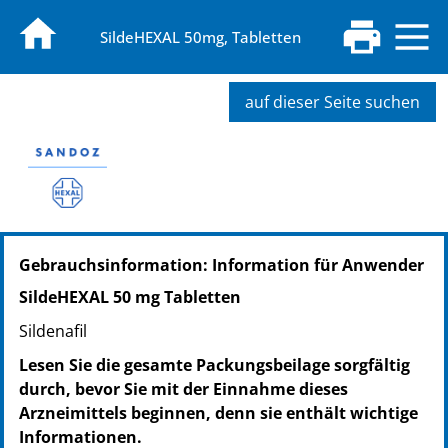
SildeHEXAL 50mg, Tabletten
auf dieser Seite suchen
PZN: 01541784
Gebrauchsinformation: Information für Anwender
PPN: 110154178485
NTIN: 04150015417846
SildeHEXAL 50 mg Tabletten
PZN: 01541821
Sildenafil
PPN: 110154182101
NTIN: 04150015418218
Lesen Sie die gesamte Packungsbeilage sorgfältig
PZN: 07098551
durch, bevor Sie mit der Einnahme dieses
PPN: 110709855195
Arzneimittels beginnen, denn sie enthält wichtige
NTIN: 04150070985519
Informationen.