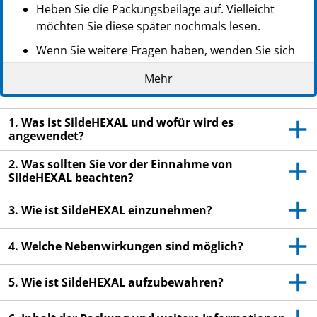
PZN: 11017104
Heben Sie die Packungsbeilage auf. Vielleicht
PPN: 111101710449
möchten Sie diese später nochmals lesen.
NTIN: 04150110171049
Wenn Sie weitere Fragen haben, wenden Sie sich
an Ihren Arzt, Apotheker oder das medizinische
Mehr
Fachpersonal.
Dieses Arzneimittel wurde Ihnen persönlich
1. Was ist SildeHEXAL und wofür wird es
verschrieben. Geben Sie es nicht an Dritte weiter.
angewendet?
Es kann anderen Menschen schaden, auch wenn
diese die gleichen Beschwerden haben wie Sie.
2. Was sollten Sie vor der Einnahme von
SildeHEXAL beachten?
Wenn Sie Nebenwirkungen bemerken, wenden Sie
sich an Ihren Arzt, Apotheker oder das
3. Wie ist SildeHEXAL einzunehmen?
medizinische Fachpersonal. Dies gilt auch für
Nebenwirkungen, die nicht in dieser
4. Welche Nebenwirkungen sind möglich?
Packungsbeilage angegeben sind. Siehe Abschnitt
4.
5. Wie ist SildeHEXAL aufzubewahren?