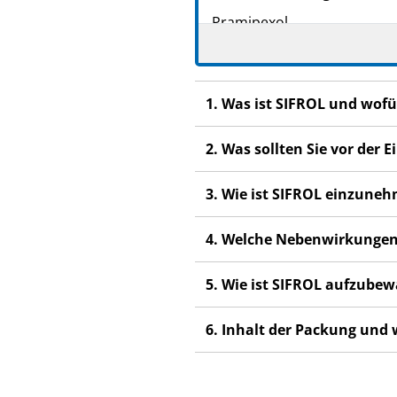
Pramipexol
Lesen Sie die gesamte Pac
beginnen, denn sie enthäl
Heben Sie die Packungsb
1. Was ist SIFROL und wof
Wenn Sie weitere Frage
2. Was sollten Sie vor der
Dieses Arzneimittel wur
anderen Menschen scha
3. Wie ist SIFROL einzune
Wenn Sie Nebenwirkunge
Nebenwirkungen, die ni
4. Welche Nebenwirkungen
5. Wie ist SIFROL aufzube
6. Inhalt der Packung und