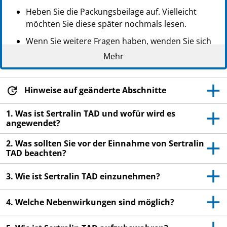
Heben Sie die Packungsbeilage auf. Vielleicht
möchten Sie diese später nochmals lesen.
Wenn Sie weitere Fragen haben, wenden Sie sich
an Ihren Arzt oder Apotheker.
Mehr
Dieses Arzneimittel wurde Ihnen persönlich
verschrieben. Geben Sie es nicht an Dritte weiter.
Hinweise auf geänderte Abschnitte
Es kann anderen Menschen schaden, auch wenn
diese die gleichen Beschwerden haben wie Sie.
1. Was ist Sertralin TAD und wofür wird es
angewendet?
Wenn Sie Nebenwirkungen bemerken, wenden Sie
sich an Ihren Arzt oder Apotheker. Dies gilt auch
2. Was sollten Sie vor der Einnahme von Sertralin
für Nebenwirkungen, die nicht in dieser
TAD beachten?
Packungsbeilage angegeben sind. Siehe Abschnitt
4.
3. Wie ist Sertralin TAD einzunehmen?
4. Welche Nebenwirkungen sind möglich?