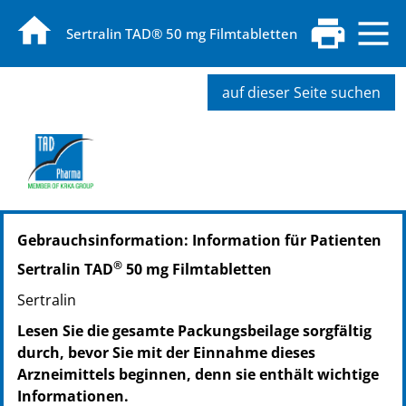
Sertralin TAD® 50 mg Filmtabletten
auf dieser Seite suchen
PZN: 16804143
Gebrauchsinformation: Information für Patienten
PPN: 111680414323
PZN: 16804172
®
Sertralin TAD
50 mg Filmtabletten
PPN: 111680417242
Sertralin
PZN: 16804189
PPN: 111680418932
Lesen Sie die gesamte Packungsbeilage sorgfältig
durch, bevor Sie mit der Einnahme dieses
Arzneimittels beginnen, denn sie enthält wichtige
Informationen.