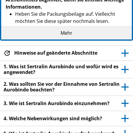
Informationen.
Heben Sie die Packungsbeilage auf. Vielleicht
möchten Sie diese später nochmals lesen.
Wenn Sie weitere Fragen haben, wenden Sie sich
Mehr
an Ihren Arzt oder Apotheker.
Dieses Arzneimittel wurde Ihnen persönlich
Hinweise auf geänderte Abschnitte
verschrieben. Geben Sie es nicht an Dritte weiter.
Es kann anderen Menschen schaden, auch wenn
1. Was ist Sertralin Aurobindo und wofür wird es
diese die gleichen Beschwerden haben wie Sie.
angewendet?
Wenn Sie Nebenwirkungen bemerken, wenden Sie
2. Was sollten Sie vor der Einnahme von Sertralin
sich an Ihren Arzt oder Apotheker. Dies gilt auch
Aurobindo beachten?
für Nebenwirkungen, die nicht in dieser
Packungsbeilage angegeben sind. Siehe Abschnitt
3. Wie ist Sertralin Aurobindo einzunehmen?
4.
4. Welche Nebenwirkungen sind möglich?