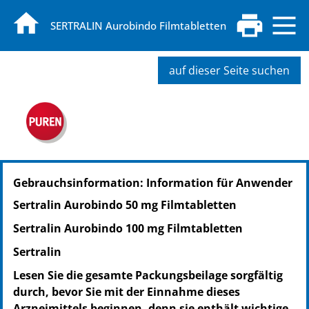
SERTRALIN Aurobindo Filmtabletten
auf dieser Seite suchen
PZN: 05454071
Gebrauchsinformation: Information für Anwender
PPN: 110545407124
NTIN: 04150054540710
Sertralin Aurobindo 50 mg Filmtabletten
PZN: 05454088
Sertralin Aurobindo 100 mg Filmtabletten
PPN: 110545408814
NTIN: 04150054540888
Sertralin
PZN: 03669732
Lesen Sie die gesamte Packungsbeilage sorgfältig
PPN: 110366973210
durch, bevor Sie mit der Einnahme dieses
NTIN: 04150036697326
Arzneimittels beginnen, denn sie enthält wichtige