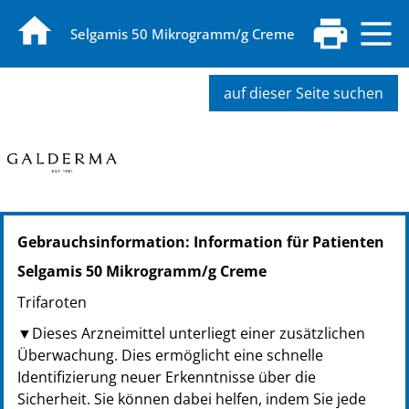
Selgamis 50 Mikrogramm/g Creme
auf dieser Seite suchen
PZN: 16397376
Gebrauchsinformation: Information für Patienten
PPN: 111639737664
NTIN: 04150163973768
Selgamis 50 Mikrogramm/g Creme
PZN: 17532669
Trifaroten
PPN: 111753266949
NTIN: 04150175326699
▼Dieses Arzneimittel unterliegt einer zusätzlichen
Überwachung. Dies ermöglicht eine schnelle
Identifizierung neuer Erkenntnisse über die
Sicherheit. Sie können dabei helfen, indem Sie jede