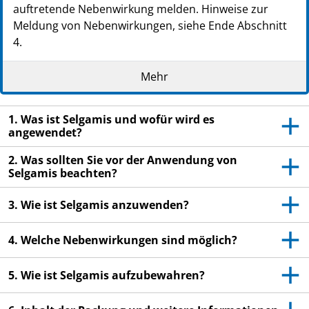
auftretende Nebenwirkung melden. Hinweise zur
Meldung von Nebenwirkungen, siehe Ende Abschnitt
4.
Lesen Sie die gesamte Packungsbeilage sorgfältig
Mehr
durch, bevor Sie mit der Anwendung dieses
Arzneimittels beginnen, denn sie enthält wichtige
Informationen.
1. Was ist Selgamis und wofür wird es
- Heben Sie die Packungsbeilage auf. Vielleicht
angewendet?
möchten Sie diese später nochmals lesen.
2. Was sollten Sie vor der Anwendung von
- Wenn Sie weitere Fragen haben, wenden Sie sich an
Selgamis beachten?
Ihren Arzt oder Apotheker
3. Wie ist Selgamis anzuwenden?
Dieses Arzneimittel wurde Ihnen persönlich
verschrieben. Geben Sie es nicht an Dritte weiter. Es
4. Welche Nebenwirkungen sind möglich?
kann anderen Menschen schaden, auch wenn diese
die gleichen Beschwerden haben wie Sie.
5. Wie ist Selgamis aufzubewahren?
- Wenn Sie Nebenwirkungen bemerken, wenden Sie
sich an Ihren Arzt oder Apotheker. Dies gilt auch für