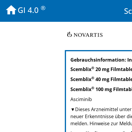
®
GI 4.0
Sc
Gebrauchsinformation: In
®
Scemblix
20 mg Filmtabl
®
Scemblix
40 mg Filmtabl
®
Scemblix
100 mg Filmtab
Asciminib
▼Dieses Arzneimittel unterl
neuer Erkenntnisse über di
melden. Hinweise zur Meld