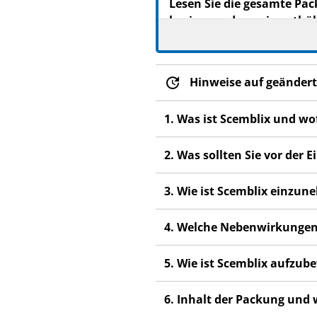
Lesen Sie die gesamte Pac
beginnen, denn sie enthäl
Heben Sie die Packungsb
Wenn Sie weitere Frage
Hinweise auf geändert
Dieses Arzneimittel wur
anderen Menschen scha
1. Was ist Scemblix und w
Wenn Sie Nebenwirkunge
Nebenwirkungen, die ni
2. Was sollten Sie vor der
3. Wie ist Scemblix einzu
4. Welche Nebenwirkungen
5. Wie ist Scemblix aufzu
6. Inhalt der Packung und