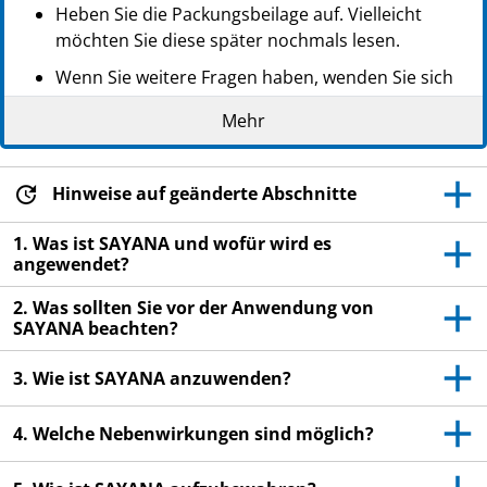
Heben Sie die Packungsbeilage auf. Vielleicht
möchten Sie diese später nochmals lesen.
Wenn Sie weitere Fragen haben, wenden Sie sich
an Ihren Arzt, Apotheker oder das medizinische
Mehr
Fachpersonal.
Dieses Arzneimittel wurde Ihnen persönlich
verschrieben. Geben Sie es nicht an Dritte weiter.
Hinweise auf geänderte Abschnitte
Es kann anderen Menschen schaden.
1. Was ist SAYANA und wofür wird es
Wenn Sie Nebenwirkungen bemerken, wenden Sie
angewendet?
sich an Ihren Arzt, Apotheker oder das
2. Was sollten Sie vor der Anwendung von
medizinische Fachpersonal. Dies gilt auch für
SAYANA beachten?
Nebenwirkungen, die nicht in dieser
Packungsbeilage angegeben sind. Siehe Abschnitt
3. Wie ist SAYANA anzuwenden?
4.
4. Welche Nebenwirkungen sind möglich?