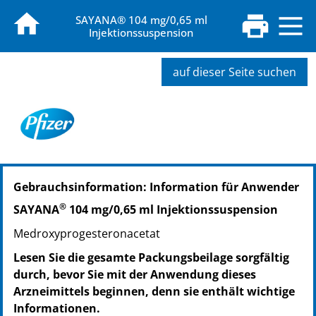
SAYANA® 104 mg/0,65 ml
Injektionssuspension
auf dieser Seite suchen
PZN: 05035753
Gebrauchsinformation: Information für Anwender
PPN: 110503575359
PZN: 09252341
®
SAYANA
104 mg/0,65 ml Injektionssuspension
PPN: 110925234113
Medroxyprogesteronacetat
Lesen Sie die gesamte Packungsbeilage sorgfältig
durch, bevor Sie mit der Anwendung dieses
Arzneimittels beginnen, denn sie enthält wichtige
Informationen.