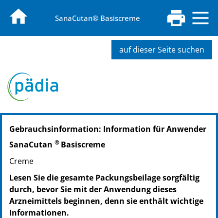
SanaCutan® Basiscreme
auf dieser Seite suchen
PZN: 13346763
Gebrauchsinformation: Information für Anwender
PPN: 111334676396
PZN: 12447798
®
SanaCutan
Basiscreme
PPN: 111244779893
Creme
Lesen Sie die gesamte Packungsbeilage sorgfältig
durch, bevor Sie mit der Anwendung dieses
Arzneimittels beginnen, denn sie enthält wichtige
Informationen.