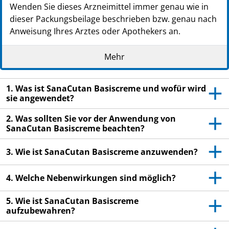
Wenden Sie dieses Arzneimittel immer genau wie in
dieser Packungsbeilage beschrieben bzw. genau nach
Anweisung Ihres Arztes oder Apothekers an.
Heben Sie die Packungsbeilage auf. Vielleicht
Mehr
möchten Sie diese später nochmals lesen.
Fragen Sie Ihren Apotheker, wenn Sie weitere
1. Was ist SanaCutan Basiscreme und wofür wird
Informationen oder einen Rat benötigen.
sie angewendet?
Wenn Sie Nebenwirkungen bemerken, wenden Sie
2. Was sollten Sie vor der Anwendung von
sich an Ihren Arzt oder Apotheker. Dies gilt auch
SanaCutan Basiscreme beachten?
für Nebenwirkungen, die nicht in dieser
Packungsbeilage beschrieben sind. Siehe
3. Wie ist SanaCutan Basiscreme anzuwenden?
Abschnitt 4.
Wenn Sie sich während der Behandlung nicht
4. Welche Nebenwirkungen sind möglich?
besser oder gar schlechter fühlen, wenden Sie
sich an Ihren Arzt.
5. Wie ist SanaCutan Basiscreme
aufzubewahren?