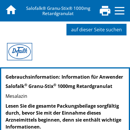
Salofalk® Granu-Stix® 1000mg
Retardgranulat
auf dieser Seite suchen
PZN: 18702553
Gebrauchsinformation: Information für Anwender
PPN: 111870255357
NTIN: 04150187025535
®
®
Salofalk
Granu-Stix
1000mg Retardgranulat
PZN: 18702582
Mesalazin
PPN: 111870258276
NTIN: 04150187025825
Lesen Sie die gesamte Packungsbeilage sorgfältig
PZN: 18702599
durch, bevor Sie mit der Einnahme dieses
PPN: 111870259966
Arzneimittels beginnen, denn sie enthält wichtige
NTIN: 04150187025993
Informationen.