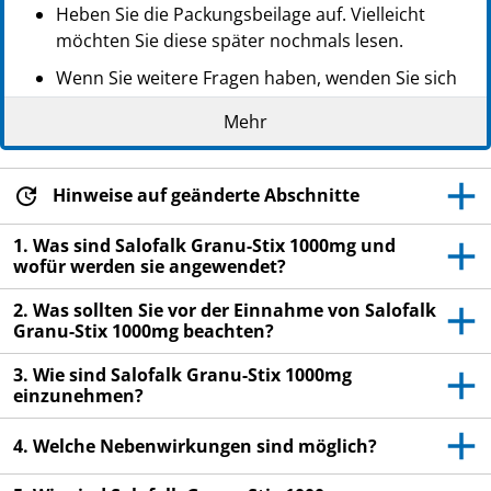
PZN: 18702607
Heben Sie die Packungsbeilage auf. Vielleicht
PPN: 111870260760
möchten Sie diese später nochmals lesen.
NTIN: 04150187026075
Wenn Sie weitere Fragen haben, wenden Sie sich
an Ihren Arzt oder Apotheker.
Mehr
Dieses Arzneimittel wurde Ihnen persönlich
verschrieben. Geben Sie es nicht an Dritte weiter.
Es kann anderen Menschen schaden, auch wenn
Hinweise auf geänderte Abschnitte
diese die gleichen Beschwerden haben wie Sie.
1. Was sind Salofalk Granu-Stix 1000mg und
Wenn Sie Nebenwirkungen bemerken, wenden Sie
wofür werden sie angewendet?
sich an Ihren Arzt oder Apotheker. Dies gilt auch
2. Was sollten Sie vor der Einnahme von Salofalk
für Nebenwirkungen, die nicht in dieser
Granu-Stix 1000mg beachten?
Packungsbeilage angegeben sind. Siehe Abschnitt
4.
3. Wie sind Salofalk Granu-Stix 1000mg
einzunehmen?
4. Welche Nebenwirkungen sind möglich?