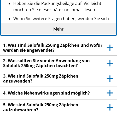
Heben Sie die Packungsbeilage auf. Vielleicht
möchten Sie diese später nochmals lesen.
Wenn Sie weitere Fragen haben, wenden Sie sich
an Ihren Arzt oder Apotheker.
Mehr
Dieses Arzneimittel wurde Ihnen persönlich
verschrieben. Geben Sie es nicht an Dritte weiter.
1. Was sind Salofalk 250mg Zäpfchen und wofür
Es kann anderen Menschen schaden, auch wenn
werden sie angewendet?
diese die gleichen Beschwerden haben wie Sie.
2. Was sollten Sie vor der Anwendung von
Wenn Sie Nebenwirkungen bemerken, wenden Sie
Salofalk 250mg Zäpfchen beachten?
sich an Ihren Arzt oder Apotheker. Dies gilt auch
für Nebenwirkungen, die nicht in dieser
3. Wie sind Salofalk 250mg Zäpfchen
Packungsbeilage angegeben sind. Siehe Abschnitt
anzuwenden?
4.
4. Welche Nebenwirkungen sind möglich?
5. Wie sind Salofalk 250mg Zäpfchen
aufzubewahren?