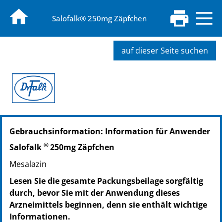
Salofalk® 250mg Zäpfchen
auf dieser Seite suchen
PZN: 19549473
Gebrauchsinformation: Information für Anwender
PPN: 111954947348
NTIN: 04150195494736
®
Salofalk
250mg Zäpfchen
PZN: 19549496
Mesalazin
PPN: 111954949604
NTIN: 04150195494965
Lesen Sie die gesamte Packungsbeilage sorgfältig
PZN: 19549504
durch, bevor Sie mit der Anwendung dieses
PPN: 111954950495
Arzneimittels beginnen, denn sie enthält wichtige
NTIN: 04150195495047
Informationen.