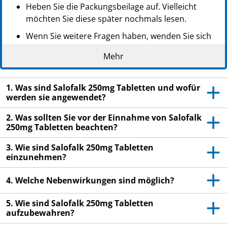
Heben Sie die Packungsbeilage auf. Vielleicht
möchten Sie diese später nochmals lesen.
Wenn Sie weitere Fragen haben, wenden Sie sich
an Ihren Arzt oder Apotheker.
Mehr
Dieses Arzneimittel wurde Ihnen persönlich
verschrieben. Geben Sie es nicht an Dritte weiter.
1. Was sind Salofalk 250mg Tabletten und wofür
Es kann anderen Menschen schaden, auch wenn
werden sie angewendet?
diese die gleichen Beschwerden haben wie Sie.
2. Was sollten Sie vor der Einnahme von Salofalk
Wenn Sie Nebenwirkungen bemerken, wenden Sie
250mg Tabletten beachten?
sich an Ihren Arzt oder Apotheker. Dies gilt auch
für Nebenwirkungen, die nicht in dieser
3. Wie sind Salofalk 250mg Tabletten
Packungsbeilage angegeben sind. Siehe Abschnitt
einzunehmen?
4.
4. Welche Nebenwirkungen sind möglich?
5. Wie sind Salofalk 250mg Tabletten
aufzubewahren?