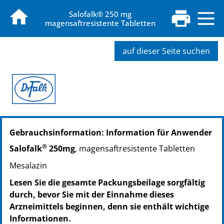
Salofalk® 250 mg
magensaftresistente Tabletten
auf dieser Seite suchen
PZN: 06164837
Gebrauchsinformation: Information für Anwender
PPN: 110616483719
NTIN: 04150061648379
®
Salofalk
250mg
, magensaftresistente Tabletten
PZN: 06164843
Mesalazin
PPN: 110616484382
NTIN: 04150061648430
Lesen Sie die gesamte Packungsbeilage sorgfältig
durch, bevor Sie mit der Einnahme dieses
Arzneimittels beginnen, denn sie enthält wichtige
Informationen.