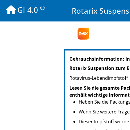
®
GI 4.0
Rotarix Suspen
PZN: 12743189
Gebrauchsinformation: I
PPN: 111274318926
PZN: 12743195
Rotarix Suspension zum 
PPN: 111274319589
Rotavirus-Lebendimpfstoff
NTIN: 04150127431952
Lesen Sie die gesamte Pack
enthält wichtige Informat
Heben Sie die Packungsb
Wenn Sie weitere Frage
Dieser Impfstoff wurde 