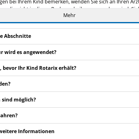
n bei Ihrem Kind bemerken, wenden Sie sich an Ihren Arzt 
n, die nicht in dieser Packungsbeilage angegeben sind. Sie
Mehr
e Abschnitte
ür wird es angewendet?
, bevor Ihr Kind Rotarix erhält?
nden?
 sind möglich?
wahren?
 weitere Informationen