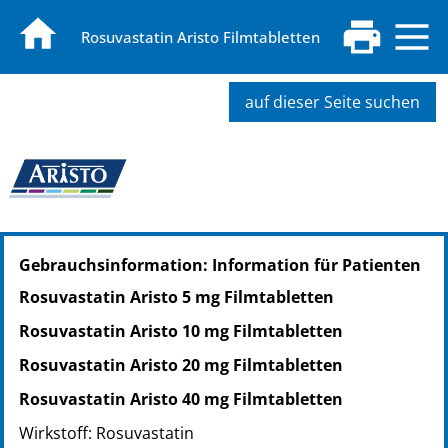
Rosuvastatin Aristo Filmtabletten
auf dieser Seite suchen
PZN: 13588615
Gebrauchsinformation: Information für Patienten
PPN: 111358861518
PZN: 13588621
Rosuvastatin Aristo 5 mg Filmtabletten
PPN: 111358862181
Rosuvastatin Aristo 10 mg Filmtabletten
PZN: 15328077
PPN: 111532807702
Rosuvastatin Aristo 20 mg Filmtabletten
PZN: 18388051
Rosuvastatin Aristo 40 mg Filmtabletten
PPN: 111838805170
Wirkstoff: Rosuvastatin