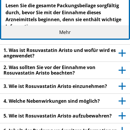
Lesen Sie die gesamte Packungsbeilage sorgfältig
durch, bevor Sie mit der Einnahme dieses
Arzneimittels beginnen, denn sie enthält wichtige
Informationen.
Mehr
Heben Sie die Packungsbeilage auf. Vielleicht
möchten Sie diese später nochmals lesen.
1. Was ist Rosuvastatin Aristo und wofür wird es
Wenn Sie weitere Fragen haben, wenden Sie sich
angewendet?
an Ihren Arzt oder Apotheker.
Dieses Arzneimittel wurde Ihnen persönlich
2. Was sollten Sie vor der Einnahme von
Rosuvastatin Aristo beachten?
verschrieben. Geben Sie es nicht an Dritte weiter.
Es kann anderen Menschen schaden, auch wenn
3. Wie ist Rosuvastatin Aristo einzunehmen?
diese die gleichen Beschwerden haben wie Sie.
Wenn Sie Nebenwirkungen bemerken, wenden Sie
4. Welche Nebenwirkungen sind möglich?
sich an Ihren Arzt oder Apotheker. Dies gilt auch
für Nebenwirkungen, die nicht in dieser
5. Wie ist Rosuvastatin Aristo aufzubewahren?
Packungsbeilage angegeben sind. Siehe Abschnitt
4.