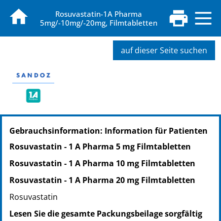
Rosuvastatin-1A Pharma
5mg/-10mg/-20mg, Filmtabletten
auf dieser Seite suchen
PZN: 17412089
Gebrauchsinformation: Information für Patienten
PPN: 111741208992
NTIN: 04150174120892
Rosuvastatin - 1 A Pharma 5 mg Filmtabletten
PZN: 17412103
Rosuvastatin - 1 A Pharma 10 mg Filmtabletten
PPN: 111741210352
NTIN: 04150174121035
Rosuvastatin - 1 A Pharma 20 mg Filmtabletten
Rosuvastatin
Lesen Sie die gesamte Packungsbeilage sorgfältig