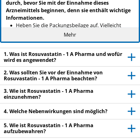
durch, bevor Sie mit der Einnahme dieses
Arzneimittels beginnen, denn sie enthält wichtige
Informationen.
Heben Sie die Packungsbeilage auf. Vielleicht
möchten Sie diese später nochmals lesen.
Mehr
Wenn Sie weitere Fragen haben, wenden Sie sich
an Ihren Arzt oder Apotheker.
1. Was ist Rosuvastatin - 1 A Pharma und wofür
wird es angewendet?
Dieses Arzneimittel wurde Ihnen persönlich
verschrieben. Geben Sie es nicht an Dritte weiter.
2. Was sollten Sie vor der Einnahme von
Es kann anderen Menschen schaden, auch wenn
Rosuvastatin - 1 A Pharma beachten?
diese die gleichen Beschwerden haben wie Sie.
3. Wie ist Rosuvastatin - 1 A Pharma
Wenn Sie Nebenwirkungen bemerken, wenden Sie
einzunehmen?
sich an Ihren Arzt oder Apotheker. Dies gilt auch
für Nebenwirkungen, die nicht in dieser
4. Welche Nebenwirkungen sind möglich?
Packungsbeilage angegeben sind. Siehe Abschnitt
4.
5. Wie ist Rosuvastatin - 1 A Pharma
aufzubewahren?