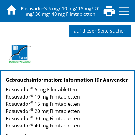
Rosuvador® 5 mg/ 10 mg/ 15 mg/ 20
mg/ 30 mg/ 40 mg Filmtabletten
auf dieser Seite suchen
PZN: 15262154
Gebrauchsinformation: Information für Anwender
PPN: 111526215429
PZN: 13864179
®
Rosuvador
5 mg Filmtabletten
PPN: 111386417949
®
Rosuvador
10 mg Filmtabletten
PZN: 13864185
®
Rosuvador
15 mg Filmtabletten
PPN: 111386418515
®
Rosuvador
20 mg Filmtabletten
®
Rosuvador
30 mg Filmtabletten
®
Rosuvador
40 mg Filmtabletten