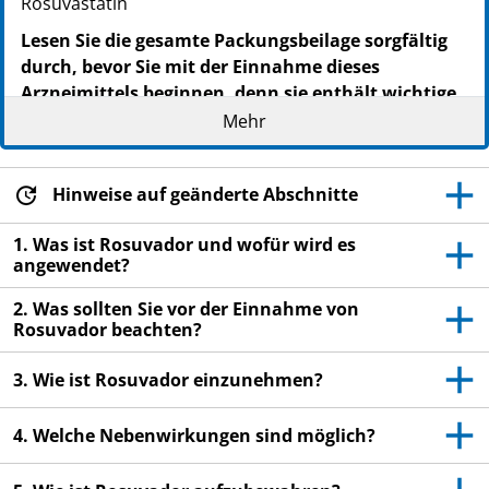
Rosuvastatin
Lesen Sie die gesamte Packungsbeilage sorgfältig
durch, bevor Sie mit der Einnahme dieses
Arzneimittels beginnen, denn sie enthält wichtige
Informationen.
Mehr
Heben Sie die Packungsbeilage auf. Vielleicht
möchten Sie diese später nochmals lesen.
Hinweise auf geänderte Abschnitte
Wenn Sie weitere Fragen haben, wenden Sie sich
an Ihren Arzt oder Apotheker.
1. Was ist Rosuvador und wofür wird es
angewendet?
Dieses Arzneimittel wurde Ihnen persönlich
verschrieben. Geben Sie es nicht an Dritte weiter.
2. Was sollten Sie vor der Einnahme von
Es kann anderen Menschen schaden, auch wenn
Rosuvador beachten?
diese die gleichen Beschwerden haben wie Sie.
3. Wie ist Rosuvador einzunehmen?
Wenn Sie Nebenwirkungen bemerken, wenden Sie
sich an Ihren Arzt oder Apotheker. Dies gilt auch
4. Welche Nebenwirkungen sind möglich?
für Nebenwirkungen, die nicht in dieser
Packungsbeilage angegeben sind. Siehe Abschnitt