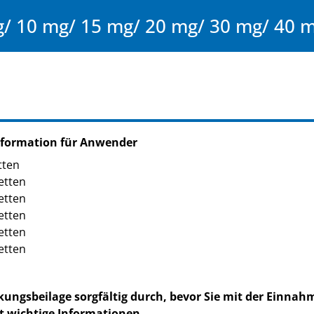
 10 mg/ 15 mg/ 20 mg/ 30 mg/ 40 m
nformation für Anwender
tten
etten
etten
etten
etten
etten
kungsbeilage sorgfältig durch, bevor Sie mit der Einnah
t wichtige Informationen.