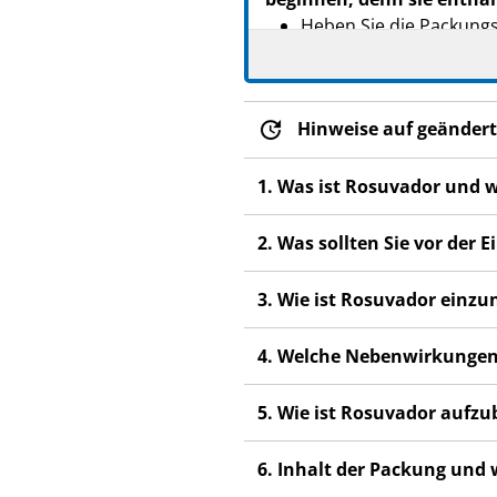
Heben Sie die Packungsb
Wenn Sie weitere Frage
Dieses Arzneimittel wur
anderen Menschen scha
Hinweise auf geändert
Wenn Sie Nebenwirkunge
1. Was ist Rosuvador und 
Nebenwirkungen, die ni
2. Was sollten Sie vor de
3. Wie ist Rosuvador einz
4. Welche Nebenwirkungen
5. Wie ist Rosuvador aufz
6. Inhalt der Packung und