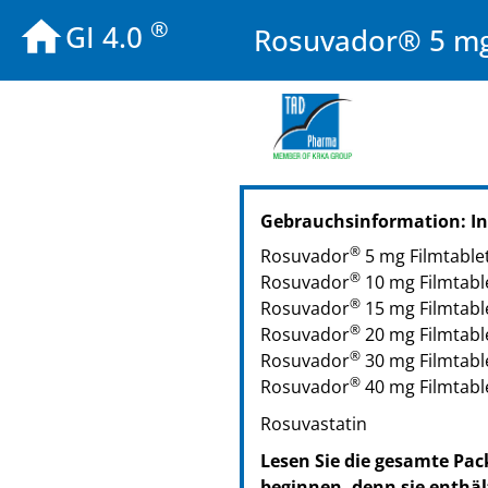
®
GI 4.0
Rosuvador® 5 mg/
Gebrauchsinformation: I
®
Rosuvador
5 mg Filmtable
®
Rosuvador
10 mg Filmtabl
®
Rosuvador
15 mg Filmtabl
®
Rosuvador
20 mg Filmtabl
®
Rosuvador
30 mg Filmtabl
®
Rosuvador
40 mg Filmtabl
Rosuvastatin
Lesen Sie die gesamte Pac
beginnen, denn sie enthäl