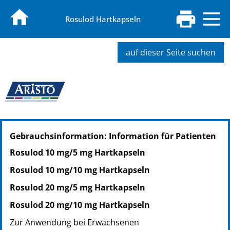
Rosulod Hartkapseln
auf dieser Seite suchen
PZN: 15227910
Gebrauchsinformation: Information für Patienten
PPN: 111522791029
PZN: 15227927
Rosulod 10 mg/5 mg Hartkapseln
PPN: 111522792719
Rosulod 10 mg/10 mg Hartkapseln
PZN: 15227933
PPN: 111522793382
Rosulod 20 mg/5 mg Hartkapseln
Rosulod 20 mg/10 mg Hartkapseln
Zur Anwendung bei Erwachsenen