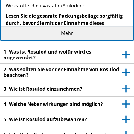
Wirkstoffe: Rosuvastatin/Amlodipin
Lesen Sie die gesamte Packungsbeilage sorgfältig
durch, bevor Sie mit der Einnahme dieses
Arzneimittels beginnen, denn sie enthält wichtige
Mehr
Informationen
Heben Sie die Packungsbeilage auf. Vielleicht
1. Was ist Rosulod und wofür wird es
möchten Sie diese später nochmals lesen.
angewendet?
Wenn Sie weitere Fragen haben, wenden Sie sich
an Ihren Arzt oder Apotheker.
2. Was sollten Sie vor der Einnahme von Rosulod
beachten?
Dieses Arzneimittel wurde Ihnen persönlich
verschrieben. Geben Sie es nicht an Dritte weiter.
3. Wie ist Rosulod einzunehmen?
Es kann anderen Menschen schaden, auch wenn
diese die gleichen Beschwerden haben wie Sie.
4. Welche Nebenwirkungen sind möglich?
Wenn Sie Nebenwirkungen bemerken, wenden Sie
sich an Ihren Arzt oder Apotheker. Dies gilt auch
5. Wie ist Rosulod aufzubewahren?
für Nebenwirkungen, die nicht in dieser
Packungsbeilage angegeben sind. Siehe Abschnitt