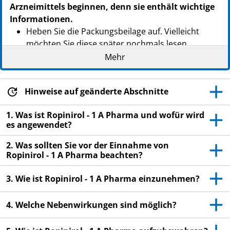
Arzneimittels beginnen, denn sie enthält wichtige
Informationen.
Heben Sie die Packungsbeilage auf. Vielleicht
möchten Sie diese später nochmals lesen.
Mehr
Wenn Sie weitere Fragen haben, wenden Sie sich
an Ihren Arzt oder Apotheker.
Dieses Arzneimittel wurde Ihnen persönlich
Hinweise auf geänderte Abschnitte
verschrieben. Geben Sie es nicht an Dritte weiter.
1. Was ist Ropinirol - 1 A Pharma und wofür wird
Es kann anderen Menschen schaden, auch wenn
es angewendet?
diese die gleichen Beschwerden haben wie Sie.
2. Was sollten Sie vor der Einnahme von
Wenn Sie Nebenwirkungen bemerken, wenden Sie
Ropinirol - 1 A Pharma beachten?
sich an Ihren Arzt oder Apotheker. Dies gilt auch
für Nebenwirkungen, die nicht in dieser
3. Wie ist Ropinirol - 1 A Pharma einzunehmen?
Packungsbeilage angegeben sind. Siehe
Abschnitt 4.
4. Welche Nebenwirkungen sind möglich?