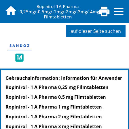
Ropinirol-1A Pharma
0,25mg/-0,5mg/-1mg/-2mg/-3mg/-4mg
Filmtabletten
auf dieser Seite suchen
PZN: 09062439
Gebrauchsinformation: Information für Anwender
PPN: 110906243995
NTIN: 04150090624399
Ropinirol - 1 A Pharma 0,25 mg Filmtabletten
PZN: 09062468
Ropinirol - 1 A Pharma 0,5 mg Filmtabletten
PPN: 110906246817
NTIN: 04150090624689
Ropinirol - 1 A Pharma 1 mg Filmtabletten
PZN: 09062474
Ropinirol - 1 A Pharma 2 mg Filmtabletten
PPN: 110906247480
Ropinirol - 1 A Pharma 3 mg Filmtabletten
NTIN: 04150090624740