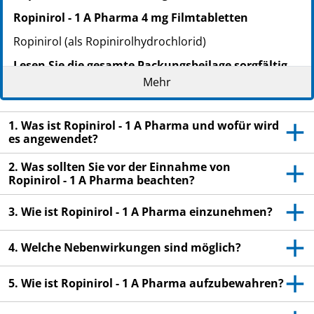
Ropinirol - 1 A Pharma 4 mg Filmtabletten
Ropinirol (als Ropinirolhydrochlorid)
Lesen Sie die gesamte Packungsbeilage sorgfältig
durch, bevor Sie mit der Einnahme dieses
Mehr
Arzneimittels beginnen, denn sie enthält wichtige
Informationen.
1. Was ist Ropinirol - 1 A Pharma und wofür wird
Heben Sie die Packungsbeilage auf. Vielleicht
es angewendet?
möchten Sie diese später nochmals lesen.
2. Was sollten Sie vor der Einnahme von
Wenn Sie weitere Fragen haben, wenden Sie sich
Ropinirol - 1 A Pharma beachten?
an Ihren Arzt oder Apotheker.
3. Wie ist Ropinirol - 1 A Pharma einzunehmen?
Dieses Arzneimittel wurde Ihnen persönlich
verschrieben. Geben Sie es nicht an Dritte weiter.
Es kann anderen Menschen schaden, auch wenn
4. Welche Nebenwirkungen sind möglich?
diese die gleichen Beschwerden haben wie Sie.
5. Wie ist Ropinirol - 1 A Pharma aufzubewahren?
Wenn Sie Nebenwirkungen bemerken, wenden Sie
sich an Ihren Arzt oder Apotheker. Dies gilt auch