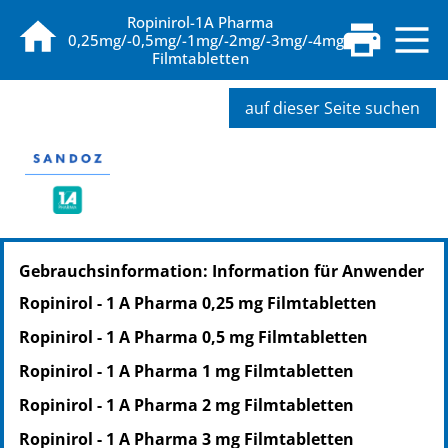
Ropinirol-1A Pharma
0,25mg/-0,5mg/-1mg/-2mg/-3mg/-4mg
Filmtabletten
auf dieser Seite suchen
PZN: 05460278
Gebrauchsinformation: Information für Anwender
PPN: 110546027894
NTIN: 04150054602784
Ropinirol - 1 A Pharma 0,25 mg Filmtabletten
PZN: 05460284
Ropinirol - 1 A Pharma 0,5 mg Filmtabletten
PPN: 110546028460
NTIN: 04150054602845
Ropinirol - 1 A Pharma 1 mg Filmtabletten
PZN: 08860966
Ropinirol - 1 A Pharma 2 mg Filmtabletten
PPN: 110886096667
Ropinirol - 1 A Pharma 3 mg Filmtabletten
NTIN: 04150088609667