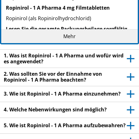
Ropinirol - 1 A Pharma 4 mg Filmtabletten
Ropinirol (als Ropinirolhydrochlorid)
Lesen Sie die gesamte Packungsbeilage sorgfältig
durch, bevor Sie mit der Einnahme dieses
Mehr
Arzneimittels beginnen, denn sie enthält wichtige
Informationen.
1. Was ist Ropinirol - 1 A Pharma und wofür wird
Heben Sie die Packungsbeilage auf. Vielleicht
es angewendet?
möchten Sie diese später nochmals lesen.
2. Was sollten Sie vor der Einnahme von
Wenn Sie weitere Fragen haben, wenden Sie sich
Ropinirol - 1 A Pharma beachten?
an Ihren Arzt oder Apotheker.
3. Wie ist Ropinirol - 1 A Pharma einzunehmen?
Dieses Arzneimittel wurde Ihnen persönlich
verschrieben. Geben Sie es nicht an Dritte weiter.
Es kann anderen Menschen schaden, auch wenn
4. Welche Nebenwirkungen sind möglich?
diese die gleichen Beschwerden haben wie Sie.
5. Wie ist Ropinirol - 1 A Pharma aufzubewahren?
Wenn Sie Nebenwirkungen bemerken, wenden Sie
sich an Ihren Arzt oder Apotheker. Dies gilt auch