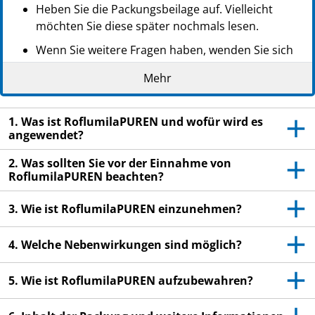
Heben Sie die Packungsbeilage auf. Vielleicht
möchten Sie diese später nochmals lesen.
Wenn Sie weitere Fragen haben, wenden Sie sich
an Ihren Arzt oder Apotheker.
Mehr
Dieses Arzneimittel wurde Ihnen persönlich
verschrieben. Geben Sie es nicht an Dritte weiter.
1. Was ist RoflumilaPUREN und wofür wird es
Es kann anderen Menschen schaden, auch wenn
angewendet?
diese die gleichen Beschwerden haben wie Sie.
2. Was sollten Sie vor der Einnahme von
Wenn Sie Nebenwirkungen bemerken, wenden Sie
RoflumilaPUREN beachten?
sich an Ihren Arzt oder Apotheker. Dies gilt auch
für Nebenwirkungen, die nicht in dieser
3. Wie ist RoflumilaPUREN einzunehmen?
Packungsbeilage angegeben sind. Siehe Abschnitt
4.
4. Welche Nebenwirkungen sind möglich?
5. Wie ist RoflumilaPUREN aufzubewahren?