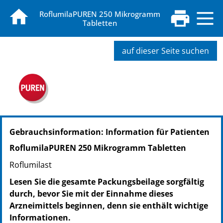
RoflumilaPUREN 250 Mikrogramm
Tabletten
auf dieser Seite suchen
PZN: 19762741
Gebrauchsinformation: Information für Patienten
PPN: 111976274190
NTIN: 04150197627415
RoflumilaPUREN 250 Mikrogramm Tabletten
Roflumilast
Lesen Sie die gesamte Packungsbeilage sorgfältig
durch, bevor Sie mit der Einnahme dieses
Arzneimittels beginnen, denn sie enthält wichtige
Informationen.