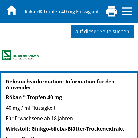
Rökan® Tropfen 40 mg Flüssigkeit
auf dieser Seite suchen
PZN: 06994326
Gebrauchsinformation: Information für den
PPN: 110699432622
Anwender
NTIN: 04150069943261
®
Rökan
Tropfen 40 mg
40 mg / ml Flüssigkeit
Für Erwachsene ab 18 Jahren
Wirkstoff: Ginkgo-biloba-Blätter-Trockenextrakt