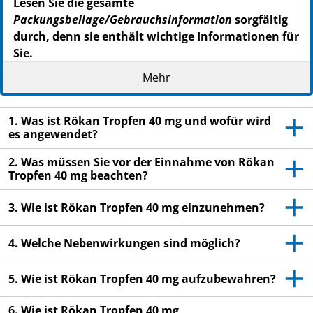
Lesen Sie die gesamte
Packungsbeilage/Gebrauchsinformation
sorgfältig
durch, denn sie enthält wichtige Informationen für
Sie.
Dieses Arzneimittel ist auch ohne ärztliche
Mehr
Verschreibung erhältlich. Um einen bestmöglichen
Behandlungserfolg zu erzielen, muss Rökan Tropfen
40 mg jedoch vorschriftsmäßig angewendet werden.
1. Was ist Rökan Tropfen 40 mg und wofür wird
es angewendet?
- Heben Sie die
Packungsbeilage
auf. Vielleicht möchten
Sie diese später nochmals lesen.
2. Was müssen Sie vor der Einnahme von Rökan
Tropfen 40 mg beachten?
- Fragen Sie Ihren Apotheker, wenn Sie weitere
Informationen oder einen Rat benötigen.
3. Wie ist Rökan Tropfen 40 mg einzunehmen?
- Wenn sich Ihr Krankheitsbild verschlimmert oder
keine Besserung eintritt, müssen Sie einen Arzt
4. Welche Nebenwirkungen sind möglich?
aufsuchen.
5. Wie ist Rökan Tropfen 40 mg aufzubewahren?
6. Wie ist Rökan Tropfen 40 mg