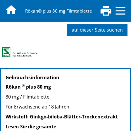
Rökan® plus 80 mg Filmtablette
auf dieser Seite suchen
PZN: 07258747
Gebrauchsinformation
PPN: 110725874756
NTIN: 04150072587476
®
Rökan
plus 80 mg
PZN: 07442468
80 mg / Filmtablette
PPN: 110744246817
NTIN: 04150074424687
Für Erwachsene ab 18 Jahren
Wirkstoff: Ginkgo-biloba-Blätter-Trockenextrakt
Lesen Sie die gesamte