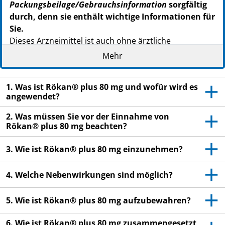
Packungsbeilage/Gebrauchsinformation
sorgfältig
durch, denn sie enthält wichtige Informationen für
Sie.
Dieses Arzneimittel ist auch ohne ärztliche
Verschreibung erhältlich. Um einen bestmöglichen
Mehr
®
Behandlungserfolg zu erzielen, muss Rökan
plus 80
mg jedoch vorschriftsmäßig angewendet werden.
1. Was ist Rökan® plus 80 mg und wofür wird es
- Heben Sie die
Packungsbeilage
auf. Vielleicht möchten
angewendet?
Sie diese später nochmals lesen.
2. Was müssen Sie vor der Einnahme von
- Fragen Sie Ihren Apotheker, wenn Sie weitere
Rökan® plus 80 mg beachten?
Informationen oder einen Rat benötigen.
3. Wie ist Rökan® plus 80 mg einzunehmen?
- Wenn sich Ihr Krankheitsbild verschlimmert oder
keine Besserung eintritt, müssen Sie einen Arzt
4. Welche Nebenwirkungen sind möglich?
aufsuchen.
5. Wie ist Rökan® plus 80 mg aufzubewahren?
6. Wie ist Rökan® plus 80 mg zusammengesetzt