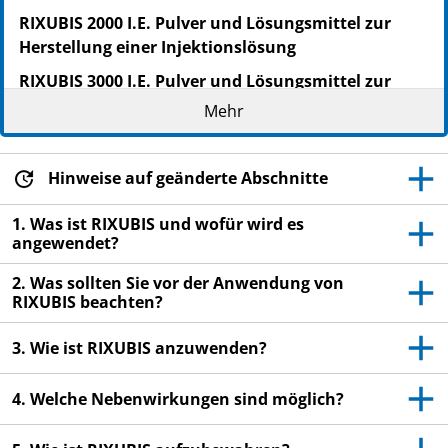
RIXUBIS 2000 I.E. Pulver und Lösungsmittel zur
Herstellung einer Injektionslösung
RIXUBIS 3000 I.E. Pulver und Lösungsmittel zur
Herstellung einer Injektionslösung
Mehr
Nonacog gamma (rekombinanter humaner
Gerinnungsfaktor IX)
Hinweise auf geänderte Abschnitte
Lesen Sie die gesamte Packungsbeilage sorgfältig
durch, bevor Sie mit der Anwendung dieses
1. Was ist RIXUBIS und wofür wird es
angewendet?
Arzneimittels beginnen, denn sie enthält wichtige
Informationen.
2. Was sollten Sie vor der Anwendung von
Heben Sie die Packungsbeilage auf. Vielleicht
RIXUBIS beachten?
möchten Sie diese später nochmals lesen.
3. Wie ist RIXUBIS anzuwenden?
Wenn Sie weitere Fragen haben, wenden Sie sich
an Ihren Arzt oder Apotheker.
4. Welche Nebenwirkungen sind möglich?
Dieses Arzneimittel wurde Ihnen persönlich
verschrieben. Geben Sie es nicht an Dritte weiter.