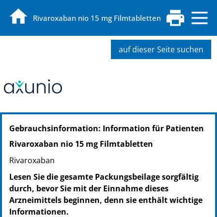
Rivaroxaban nio 15 mg Filmtabletten
auf dieser Seite suchen
PZN: 20165855
Gebrauchsinformation: Information für Patienten
PPN: 112016585503
PZN: 20332448
Rivaroxaban nio 15 mg Filmtabletten
PPN: 112033244854
Rivaroxaban
PZN: 20165950
PPN: 112016595054
Lesen Sie die gesamte Packungsbeilage sorgfältig
PZN: 20177166
durch, bevor Sie mit der Einnahme dieses
PPN: 112017716681
Arzneimittels beginnen, denn sie enthält wichtige
PZN: 20165878
Informationen.