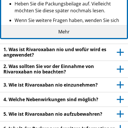
PPN: 112016587856
Heben Sie die Packungsbeilage auf. Vielleicht
möchten Sie diese später nochmals lesen.
Wenn Sie weitere Fragen haben, wenden Sie sich
an Ihren Arzt oder Apotheker.
Mehr
Dieses Arzneimittel wurde Ihnen persönlich
verschrieben. Geben Sie es nicht an Dritte weiter.
1. Was ist Rivaroxaban nio und wofür wird es
Es kann anderen Menschen schaden, auch wenn
angewendet?
diese die gleichen Beschwerden haben wie Sie.
2. Was sollten Sie vor der Einnahme von
Wenn Sie Nebenwirkungen bemerken, wenden Sie
Rivaroxaban nio beachten?
sich an Ihren Arzt oder Apotheker. Dies gilt auch
für Nebenwirkungen, die nicht in dieser
3. Wie ist Rivaroxaban nio einzunehmen?
Packungsbeilage angegeben sind. Siehe Abschnitt
4.
4. Welche Nebenwirkungen sind möglich?
5. Wie ist Rivaroxaban nio aufzubewahren?